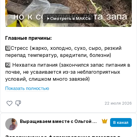
Смотреть в МАКСе
Главные причины:
1️⃣Стресс (жарко, холодно, сухо, сыро, резкий
перепад температур, вредители, болезни)
2️⃣ Нехватка питания (закончился запас питания в
почве, не усваивается из-за неблагоприятных
условий, слишком много завязей)
Показать полностью
Цель растения - вызреть небольшое количество
плодов, чтобы продолжить род. Остальные
завязи не нужны и сбрасываются.
22 июля 2026
Помощь:
Выращиваем вместе с Ольгой Ситниковой
✔️скорректировать условия
В канал
✔️своевременно удалять боковые побеги