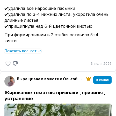
✔️удалила все наросшие пасынки
✔️удалила по 3-4 нижних листа, укоротила очень
длинные листья
✔️прищипнула над 6-й цветочной кистью
При формировании в 2 стебля оставила 5+4
кисти
Томаты-черри (кроме Вишни в шоколаде) пока не
Показать полностью
прищипывала.
Продолжаю проводить еженедельные обработки
3 июля 2026
от болезней и вредителей биопрепаратами.
Про особенности питания в период налива и
Выращиваем вместе с Ольгой Ситниковой
В канал
созревания плодов расскажу в отдельном посте.
Жирование томатов: признаки , причины ,
Было полезно?
устранение
Жду ваши реакции 👍♥️🔥
#томаты2026
✍️
Выращиваем вместе с Ольгой Ситниковой