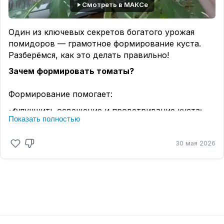
Смотреть в МАКСе
Один из ключевых секретов богатого урожая
помидоров — грамотное формирование куста.
Разберёмся, как это делать правильно!
Зачем формировать томаты?
Формирование помогает:
✔️улучшить освещение и проветривание куста;
Показать полностью
✔️ускорить созревание плодов;
увеличить размер помидоров;
30 мая 2026
✔️снизить риск грибковых заболеваний;
✔️направить силы растения на развитие плодов, а
не зелёной массы.
Какие томаты нужно формировать?
В первую очередь —
индетерминантные
(высокорослые) сорта: они растут без
ограничений и требуют обязательного