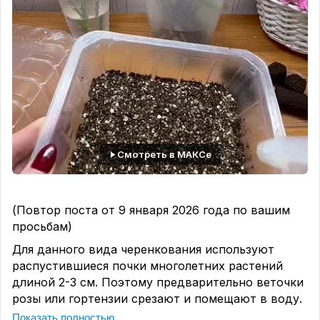
4-я неделя:
комплексное удобрение (20:20:20,
15:5:30, азофоска, огуречное) 10-20 г на 10 л
Пусть ваши растения будут здоровы!
Было полезно? Поставьте 👍♥️🔥
✍️
Выращиваем вместе с Ольгой Ситниковой
Смотреть в МАКСе
(Повтор поста от 9 января 2026 года по вашим
просьбам)
Для данного вида черенкования используют
распустившиеся почки многолетних растений
длиной 2-3 см. Поэтому предварительно веточки
розы или гортензии срезают и помещают в воду.
Почки проснутся и через 2-3 недели будут
Показать полностью