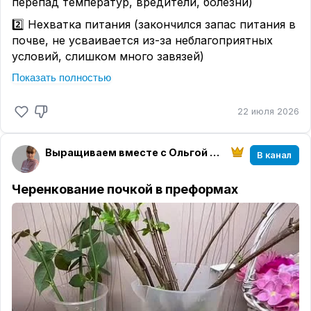
перепад температур, вредители, болезни)
2️⃣ Нехватка питания (закончился запас питания в
почве, не усваивается из-за неблагоприятных
условий, слишком много завязей)
Показать полностью
Цель растения - вызреть небольшое количество
плодов, чтобы продолжить род. Остальные
завязи не нужны и сбрасываются.
22 июля 2026
Помощь:
Выращиваем вместе с Ольгой Ситниковой
✔️скорректировать условия
В канал
✔️своевременно удалять боковые побеги
Черенкование почкой в преформах
✔️регулярно подкармливать
Схема питания в период плодоношения:
1-я неделя:
калиевая селитра 10 г на 10 л
2-я неделя:
сульфат магния 10 г на 10 л
3-я неделя:
сульфат калия или монокалий фосфат
10 г на 10 л