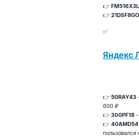
👉
FM516X3
👉
21DSF8G
✅
Яндекс 
👉
50RAY43
600 ₽
👉
300PF18
-
👉
40AMD54
пользовался 