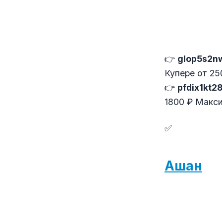
👉
glop5s2n
Купере от 25
👉
pfdix1kt2
1800 ₽ Макс
✅
Ашан