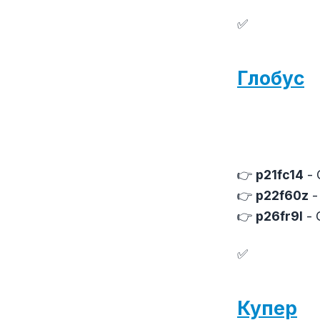
✅
Глобус
👉
p21fc14
- 
👉
p22f60z
-
👉
p26fr9l
- 
✅
Купер