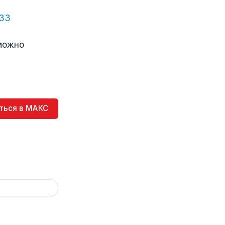
a33
 можно
ться в МАКС