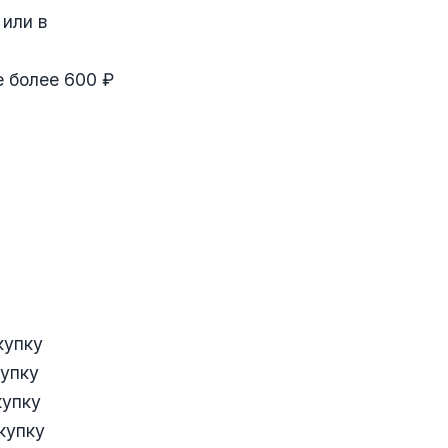
 или в
е более 600 ₽
купку
купку
купку
купку