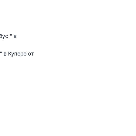
бус " в
" в Купере от