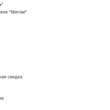
м"
деле "Мигом"
ная скидка
не