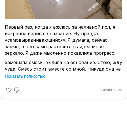
#Протвино #Серпухов
Первый раз, когда я взялась за наливной пол, я
искренне верила в название. Ну правда:
«самовыравнивающийся». Я думала, сейчас
залью, а оно само растечётся в идеальное
зеркало. Я даже мысленно похвалила прогресс.
Замешала смесь, вылила на основание. Стою, жду
чуда. Смесь стоит вместе со мной. Никуда она не
течёт, не растекается. Тогда до меня дошло:
Показать полностью
«самовыравнивающийся» — это не значит «само
всё сделает». Это значит «помоги мне, я не
15 июня 2026
волшебник».
Пришлось срочно хвататься за игольчатый валик
и шпатель. Я бегала по комнате, разгоняла смесь,
убирала пузыри. Успела. Получилось ровно. Но
осадок остался.