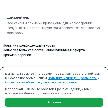
С тех пор я знаю: наливной пол — отличная
штука, но он требует рук и внимания. Его надо
прокатывать, распределять, следить за
Дисклеймер:
временем. А если слой больше 10 мм, то для
Все кейсы и примеры приведены для иллюстрации.
идеального результата обязательно ставлю
Результаты не гарантируются и зависят от множества
маяки. Без них легко промахнуться с горизонтом,
факторов.
особенно на большой площади. Маяки и
соблюдение инструкции - это гарантия, что пол
Политика конфиденциальности
будет ровным, а не просто «на глазок». Стяжка
Пользовательское соглашение
Публичная оферта
любит дисциплину.
Правила сервиса
Так что, если вам обещают «просто залить и
забыть» - не верьте. Это миф.
Мы используем файлы cookie. Продолжая работу с сайтом,
ИП Кобилинский Артем
ИНН 615490002327
#ЛайфхакПонедельника #ремонт #наливнойпол
вы соглашаетесь с нашей
Политика конфиденциальности
и
Сергеевич
#стяжка #Протвино #Серпухов
Согласие на обработку персональных данных
.
ОГРНИП 322619600000731
г. Ростов-на-Дону
В персональной ленте работают рекомендации, чтобы
показывать более подходящие материалы.
Почта: support@m-x.su
Режим работы: будние дни с
10:00 до 18:00 (МСК)
Хорошо