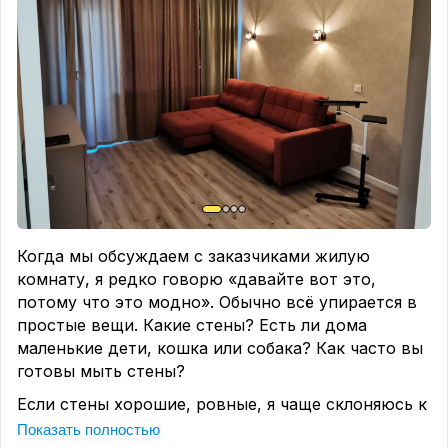
Никакого масла, оно притягивает пыль.
Чего не делать
Не хлопайте дверьми. Не вешайте на ручки
тяжёлые пакеты. И если ставите ограничители,
следите, чтобы удар приходился в стену или в
саму дверь, а не в пол. Ограничители, которые
бьют в пол, со временем расшатывают дверную
коробку. Сами по себе они не вредны, вреден
неправильный монтаж.
Вот такая простая профилактика. Занимает 5
Когда мы обсуждаем с заказчиками жилую
минут, а двери скажут спасибо. У вас что
комнату, я редко говорю «давайте вот это,
скрипит или заедает? Делитесь в комментариях
потому что это модно». Обычно всё упирается в
👇
простые вещи. Какие стены? Есть ли дома
И да, если нужен качественный монтаж любых
маленькие дети, кошка или собака? Как часто вы
дверей, пишите в личные сообщения. Дам
готовы мыть стены?
контакт нашего мастера, который знает своё
Если стены хорошие, ровные, я чаще склоняюсь к
дело.
покраске. Её можно обновить за пару дней, без
Показать полностью
#ЛайфхакПонедельника #ремонт #двери #уход