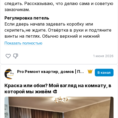
следить. Рассказываю, что делаю сама и советую
заказчикам.
Регулировка петель
Если дверь начала задевать коробку или
скрипеть,не ждите. Отвёртка в руки и подтяните
винты на петлях. Обычно верхний и нижний
винты отвечают за прижим, средний - за высоту.
Показать полностью
Подкрутили, проверили, как закрывается. Часто
этого достаточно.
1 июня 2026
Уплотнители
Резиновый уплотнитель со временем дубеет.
Pro Ремонт квартир, домов | Протвино, Серпухов
В канал
Чтобы он не трескался, раз в полгода протирайте
его силиконовой смазкой или обычным
Краска или обои? Мой взгляд на комнату, в
глицерином. Дверь будет закрываться мягче, а
которой мы живём 🎨
уплотнитель прослужит дольше.
Ручки и замки
Разболтались – подтяните крепёж. Заедает замок
– капните графитовой смазки в скважину.