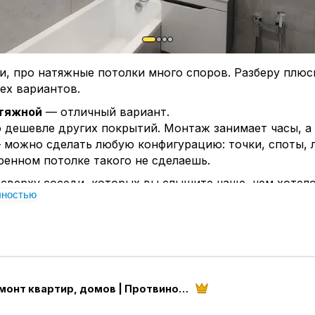
 мастера с нормальным договором или всё на словах?
Конспект #ремонт #договор #мастер #Протвино #Се
, про натяжные потолки много споров. Разберу плюс
ех вариантов.
тяжной
— отличный вариант.
 дешевле других покрытий. Монтаж занимает часы, а 
 можно сделать любую конфигурацию: точки, споты, 
енном потолке такого не сделаешь.
сверху соседи, которых вы слышите чаще, чем хотел
лностью
кроет и трещины, и перепады, и заодно защитит от п
ше
красить
.
а и так небольшая, и хочется сохранить каждый сант
та сухая, тёплая, а плита более-менее ровная. Грамот
 и покраска дадут отличный результат без лишних ко
Pro Ремонт квартир, домов | Протвино, Серпухов
 —
гипсокартон
забывают, а зря. Когда нужно идеально выровнять пот