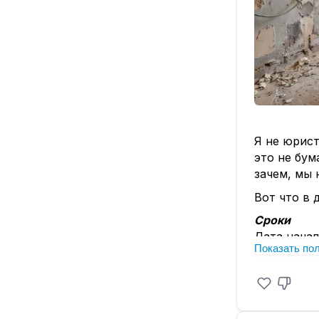
Я не юрист
это не бум
зачем, мы 
Вот что в 
Сроки
Дата начал
Показать по
пропишите,
Смета
Все работы
входит». Т