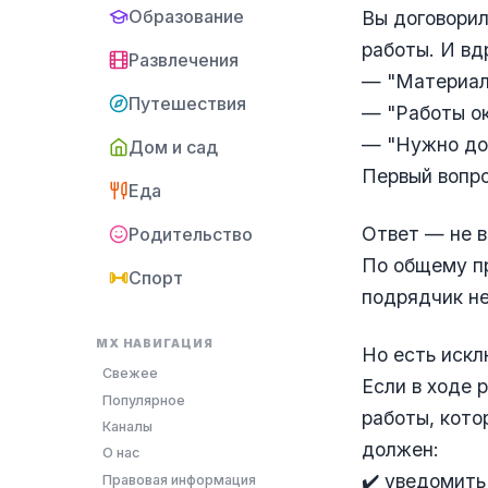
Образование
Вы договорил
работы. И вд
Развлечения
— "Материал
Путешествия
— "Работы о
— "Нужно доп
Дом и сад
Первый вопро
Еда
Ответ — не в
Родительство
По общему пр
Спорт
подрядчик не
MX НАВИГАЦИЯ
Но есть искл
Свежее
Если в ходе 
Популярное
работы, кото
Каналы
должен:
О нас
✔️ уведомить
Правовая информация