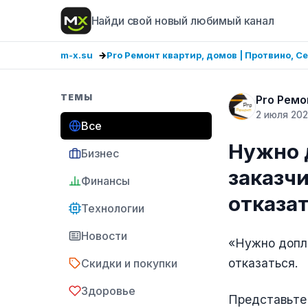
Найди свой новый любимый канал
m-x.su
Pro Ремонт квартир, домов | Протвино, С
ТЕМЫ
Pro Ремо
2 июля 20
Все
Нужно 
Бизнес
заказчи
Финансы
отказа
Технологии
Новости
«Нужно допла
отказаться.
Скидки и покупки
Здоровье
Представьте 