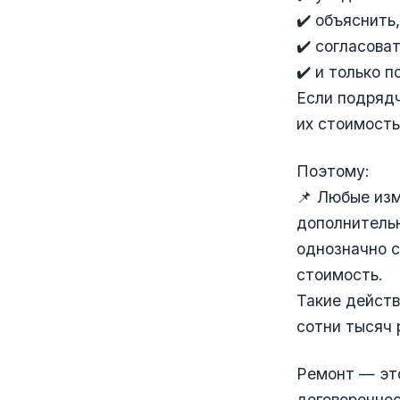
✔️ объяснить
✔️ согласова
✔️ и только 
Если подрядч
их стоимость
Поэтому:
📌 Любые из
дополнительн
однозначно с
стоимость.
Такие действ
сотни тысяч 
Ремонт — эт
договореннос