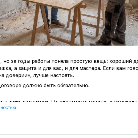
, но за годы работы поняла простую вещь: хороший 
ажка, а защита и для вас, и для мастера. Если вам гов
на доверии», лучше настоять.
договоре должно быть обязательно.
а и дата окончания. Не «примерно месяц», а конкретн
лностью
 что будет, если сроки срываются по вине мастера.
 с ценами. Если что-то не входит, пусть будет написа
ак вы будете знать, за что доплачивать, если вдруг чт