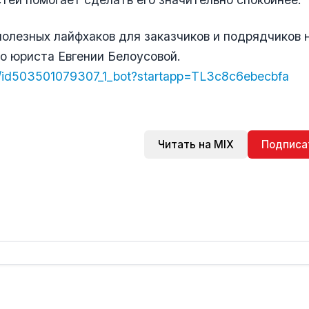
олезных лайфхаков для заказчиков и подрядчиков 
о юриста Евгении Белоусовой.
ru/id503501079307_1_bot?startapp=TL3c8c6ebecbfa
Читать на MIX
Подписа