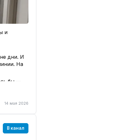
 👇
рпухов
ы и
не дни. И
линии. На
ось бы —
ротечек.
14 мая 2026
иметр. Или
ная
нструкций.
В канал
олок,