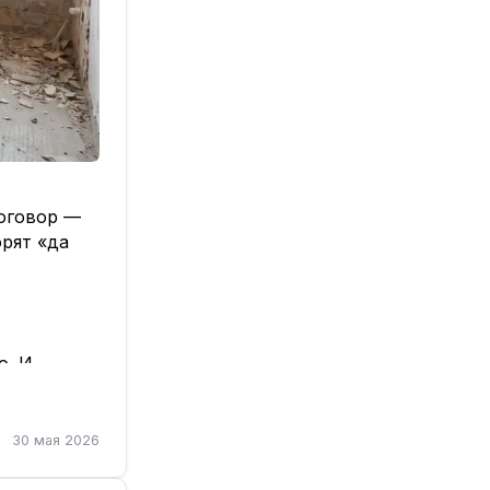
договор —
орят «да
о. И
30 мая 2026
но: «не
о-то