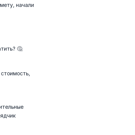
смету, начали
атить? 🤔
 стоимость,
нительные
рядчик