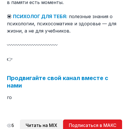
в памяти есть моменты.
💟
ПСИХОЛОГ ДЛЯ ТЕБЯ:
полезные знания о
психологии, психосоматике и здоровье — для
жизни, а не для учебников.
〰〰〰〰〰〰〰〰〰〰〰
👉
Продвигайте свой канал вместе с
нами
го
Читать на MIX
Подписаться в МАКС
5