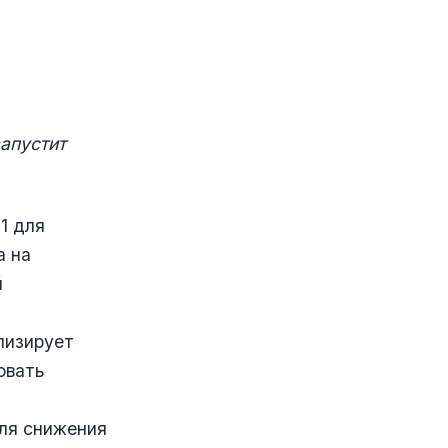
апустит
1 для
а на
й
лизирует
овать
для снижения