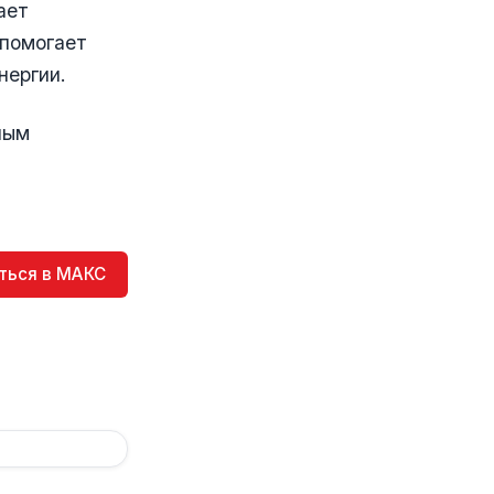
ает
 помогает
нергии.
ным
ться в МАКС