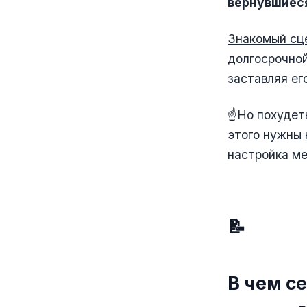
вернувшиеся
Знакомый сц
долгосрочной
заставляя ег
☝️Но похудет
этого нужны 
настройка ме
📝
В чем с