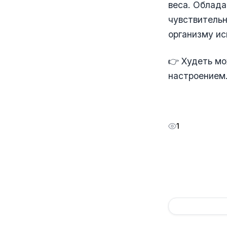
веса. Облад
чувствительн
организму ис
👉 Худеть мо
настроением.
1