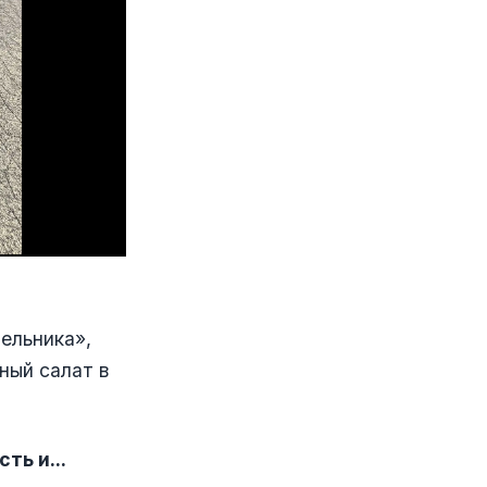
дельника»,
ный салат в
ть и...