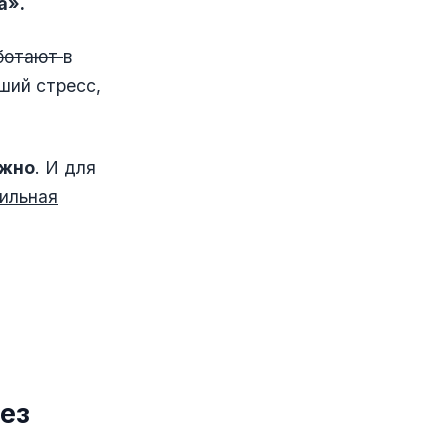
а».
аботают
в
ший стресс,
жно
. И для
ильная
без