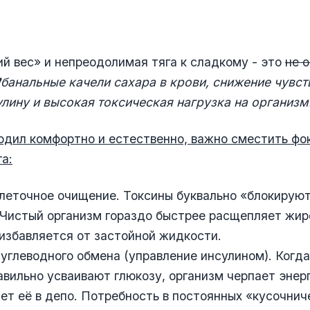
й вес» и непреодолимая тяга к сладкому - это
не 
️
банальные качели сахара в крови, снижение чувст
улину и высокая токсическая нагрузка на организм
одил комфортно и естественно, важно сместить фок
а:
леточное очищение. Токсины буквально «блокирую
 Чистый организм гораздо быстрее расщепляет жи
избавляется от застойной жидкости.
углеводного обмена (управление инсулином). Когда
авильно усваивают глюкозу, организм черпает энерг
ет её в депо. Потребность в постоянных «кусочнич