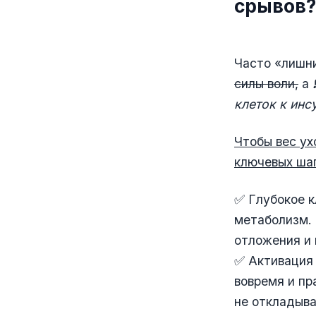
срывов?
Часто «лишни
силы воли,
а
❗
клеток к инс
Чтобы вес ух
ключевых шаг
✅ Глубокое к
метаболизм.
отложения и 
✅ Активация 
вовремя и пр
не откладыва