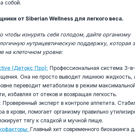
а собой.
ники от Siberian Wellness для легкого веса.
о чтобы изнурять себя голодом, дайте организму
логичную нутрицевтическую поддержку, которая з
е на клеточном уровне:
ctive (Детокс Про):
Профессиональная система 3-в-
ищения. Она не просто выводит лишнюю жидкость, 
ровне переводит метаболизм в режим максимально
и, избавляя от отеков и возвращая легкость.
: Проверенный эксперт в контроле аппетита. Стаби
ра в крови, помогает организму правильно утилизир
локирует тягу к сладкой и мучной пище.
 кофакторы:
Главный хит современного биохакинга 