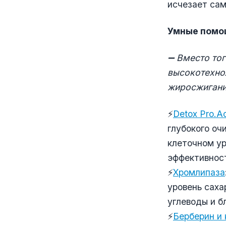
исчезает сам
Умные помощ
➖
Вместо тог
высокотехно
жиросжигани
⚡️
Detox Pro.A
глубокого оч
клеточном у
эффективност
⚡️
Хромлипаза
уровень саха
углеводы и б
⚡️
Берберин и