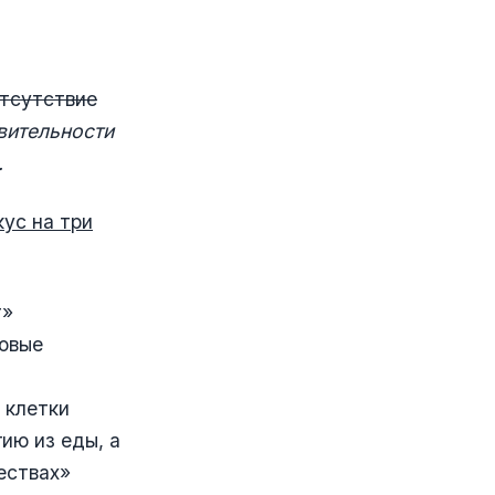
отсутствие
вительности
.
ус на три
т»
ровые
 клетки
ию из еды, а
ествах»