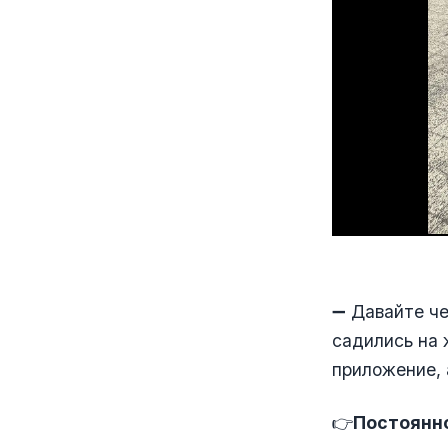
➖ Давайте че
садились на 
приложение, 
👉
Постоянно