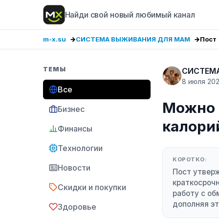
Найди свой новый любимый канал
m-x.su
СИСТЕМА ВЫЖИВАНИЯ ДЛЯ МАМ
Пост
ТЕМЫ
СИСТЕМ
8 июля 20
Все
Можно 
Бизнес
калори
Финансы
Технологии
КОРОТКО:
Новости
Пост утверж
краткосрочн
Скидки и покупки
работу с об
дополняя э
Здоровье