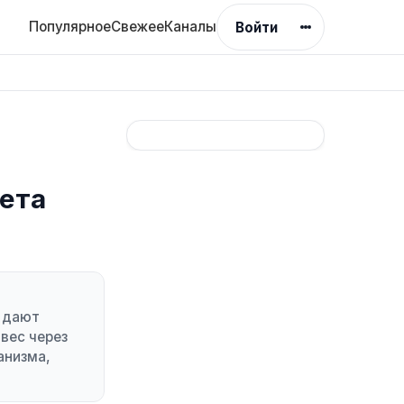
Популярное
Свежее
Каналы
Войти
чета
й дают
вес через
анизма,