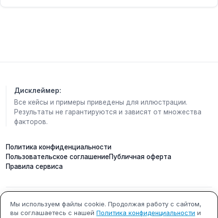
Куда он плывёт?
Как его зовут?
Кого он встретил в море?
❤️ Если приготовите — покажите фотографию в
комментариях. Мне будет очень интересно
посмотреть на ваших дельфинчиков.
Дисклеймер:
Все кейсы и примеры приведены для иллюстрации.
Результаты не гарантируются и зависят от множества
факторов.
Политика конфиденциальности
Пользовательское соглашение
Публичная оферта
Правила сервиса
ИП Кобилинский Артем
ИНН 615490002327
Мы используем файлы cookie. Продолжая работу с сайтом,
вы соглашаетесь с нашей
Политика конфиденциальности
и
Сергеевич