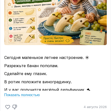
👇 Напишите героя в комментариях.
Очень интересно посмотреть, кого выберете
именно вы. ❤️
Сегодня маленькое летнее настроение. ☀️
Разрежьте банан пополам.
Сделайте ему глазик.
В ротик положите виноградинку.
И у вас получится весёлый дельфинчик. 🐬
Показать полностью
Дети обычно не просто едят такой десерт.
Они начинают придумывать истории.
4 августа 2026