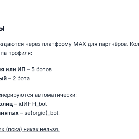
ы
оздаются через платформу MAX для партнёров. Ко
ипа профиля:
я или ИП
– 5 ботов
ый
– 2 бота
енерируются автоматически:
юрлиц
– idИНН_bot
анятых
– se(orgid)_bot.
к (пока) никак нельзя.