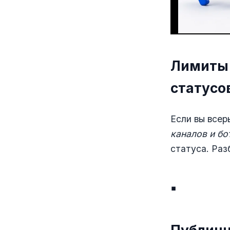
Лимиты 
статусо
Если вы всер
каналов и бо
статуса. Раз
▪️