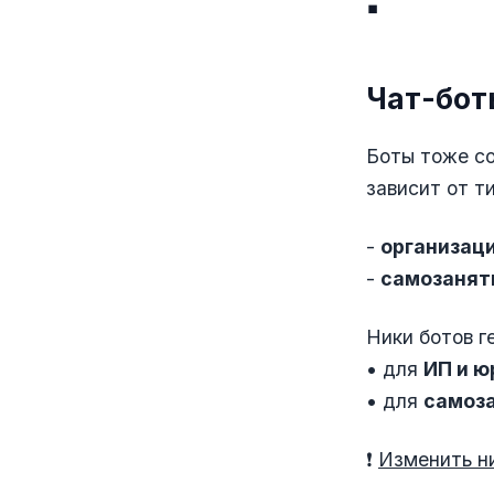
▪️
Чат-бот
Боты тоже с
зависит от т
-
организаци
-
самозанят
Ники ботов г
• для
ИП и 
• для
самоз
❗️
Изменить ни