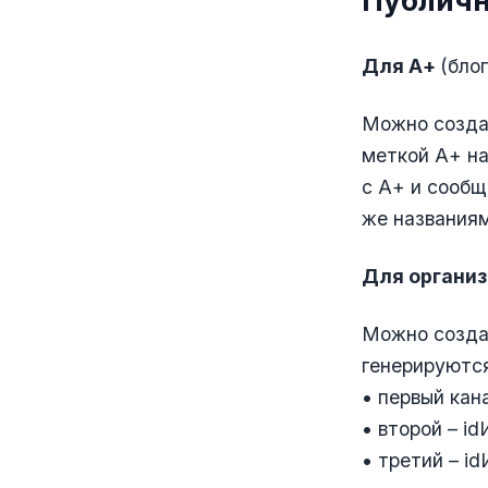
Публич
Для А+
(бло
Можно создат
меткой А+ на
с А+ и сообщ
же названиям
Для организ
Можно создат
генерируютс
• первый кан
• второй – i
• третий – i