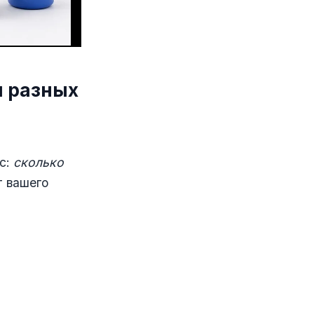
я разных
ос:
сколько
т вашего