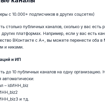
ные каналы
геры с 10.000+ подписчиков в других соцсетях)
ь столько публичных каналов, сколько у вас есть р
 других платформах. Например, если у вас есть кан
ество ВКонтакте с А+, вы можете перенести оба в
и и никами.
аций и ИП
ь до 10 публичных каналов на одну организацию. 
я автоматически:
ал – idИНН_biz
dИНН_biz2
dИНН_biz3 и тд.