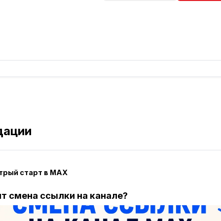
дации
стрый старт в MAX
ит смена ссылки на канале?