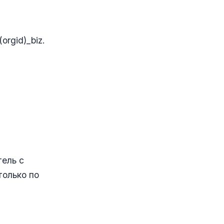
orgid)_biz.
тель с
только по