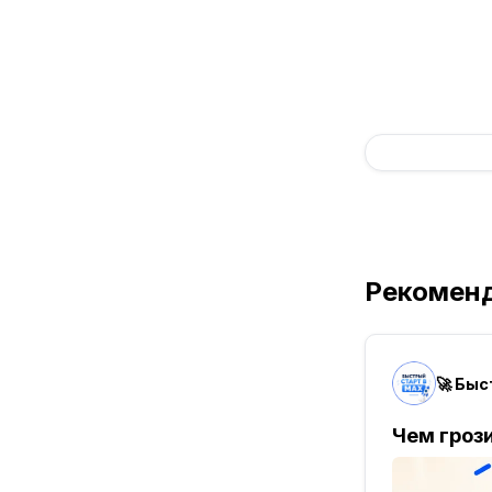
Рекомен
🚀 Бы
Чем гроз