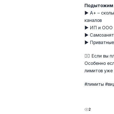
Подытожим
► А+ – сколь
каналов
► ИП и ООО –
► Самозаняты
► Приватные 
☝🏻 Если вы 
Особенно есл
лимитов уже 
#лимиты #ви
2