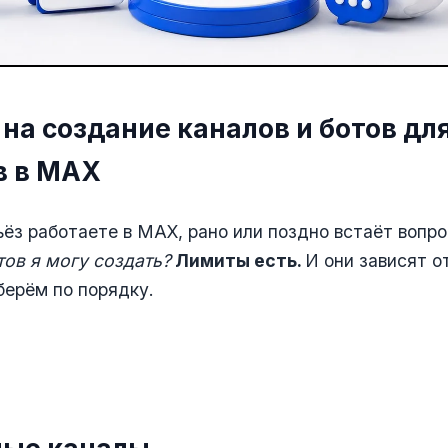
на создание каналов и ботов дл
в в MAX
ьёз работаете в MAX, рано или поздно встаёт вопр
тов я могу создать?
Лимиты есть.
И они зависят о
берём по порядку.