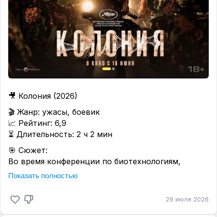
🎥 Колония (2026)
🎬 Жанр: ужасы, боевик
📈 Рейтинг: 6,9
⏳ Длительность: 2 ч 2 мин
🎯 Сюжет:
Во время конференции по биотехнологиям,
проходящей в высотном здании торгового
Показать полностью
центра, происходит
акт биотерроризма — опасный вирус вырывается
29 июля 2026
на свободу и начинает превращать людей
в агрессивных тварей. Власти закрывают