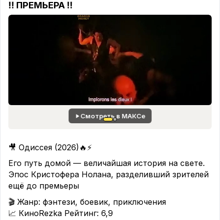
‼️ ПРЕМЬЕРА ‼️
Ниже мы предлагаем пройти вам опрос 📋🌸
Смотреть в МАКСе
🎥 Одиссея (2026)🔥⚡️
Его путь домой — величайшая история на свете.
Эпос Кристофера Нолана, разделивший зрителей
ещё до премьеры
🎬 Жанр: фэнтези, боевик, приключения
📈 КиноRezka Рейтинг: 6,9