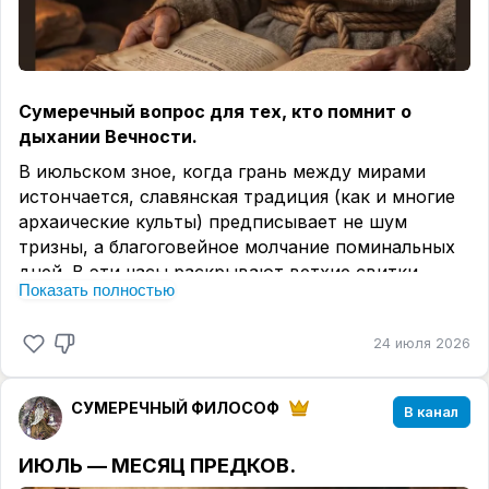
Сумеречный вопрос для тех, кто помнит о
дыхании Вечности.
В июльском зное, когда грань между мирами
истончается, славянская традиция (как и многие
архаические культы) предписывает не шум
тризны, а благоговейное молчание поминальных
дней. В эти часы раскрывают ветхие свитки
Показать полностью
«Голубиной книги» — того небесного кодекса, где
Космос, Земля и Человек суть строки единого
24 июля 2026
Божественного Письма. Этот текст — не знание,
а откровение; его читают не умом, а замиранием
сердца.
СУМЕРЕЧНЫЙ ФИЛОСОФ
В канал
Но промысел Божий звучит не только в наших
землях. В ведических сутрах «Ригведы» сокрыт
ИЮЛЬ — МЕСЯЦ ПРЕДКОВ.
диалог, достойный свитков Мертвого моря: