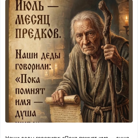
Старец, чья плоть уже касалась предела,
вопрошает отрока: «Что первичнее — мысль, что
есть дитя мира, или дыхание, что есть дар
Божий?»
Отрок безмолвствует — ибо в безмолвии и есть
Истина. И старец изрекает: «Доколе ты дышишь
— мысль твоя лишь служанка Замысла. Когда
мысль угасает, как свеча пред ликом Серафима,
дыхание пребывает как нетварный свет. Стало
быть, жизнь — старше ума, ибо жизнь исходит от
Отца, а ум — лишь толкователь Его воли».
📜 Для нас, идущих в сумерках между Писанием и
экзистенцией, это значит:
— Мы впали в ересь рационализма: мы
обожествили мысли, забыв, что тело — храм, а
тишина — врата в этот храм, где Господь
говорит без слов.
— Старцы не дискутировали — они