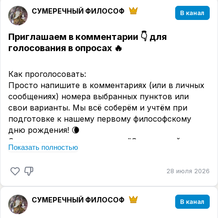
небоскрёб на карантин, а немногим уцелевшим
СУМЕРЕЧНЫЙ ФИЛОСОФ
В канал
приходится своими силами противостоять
жутким существам, которые обладают
Приглашаем в комментарии 👇 для
коллективным разумом и эволюционируют
голосования в опросах 🔥
с ужасающей скоростью.
Больше ❤️ 🟰 больше фильмов на канале
Как проголосовать:
"Сумеречный Философ" в ВК:
Просто напишите в комментариях (или в личных
https://vk.ru/im/channels/-236431004
сообщениях) номера выбранных пунктов или
свои варианты. Мы всё соберём и учтём при
подготовке к нашему первому философскому
дню рождения! 🌘
С уважением администрация "Сумеречный
Показать полностью
Философ"
28 июля 2026
СУМЕРЕЧНЫЙ ФИЛОСОФ
В канал