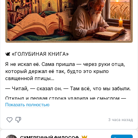
🕊️ «ГОЛУБИНАЯ КНИГА»
Я не искал её. Сама пришла — через руки отца,
который держал её так, будто это крыло
священной птицы...
— Читай, — сказал он. — Там всё, что мы забыли.
Открыл и первая строка ударила не смыслом —
Показать полностью
голосом. Не моим. Не его. Чьим-то древним,
хриплым, как ветер в степи.
3 часа назад
«Отчего у нас взыграло море?»
Замер. Потому что море внутри меня взыграло в
СУМЕРЕЧНЫЙ ФИЛОСОФ