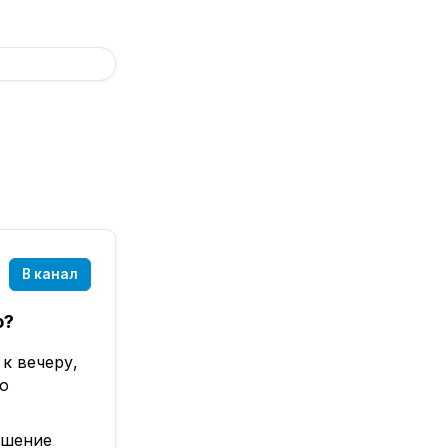
В канал
о?
к вечеру,
но
ушение