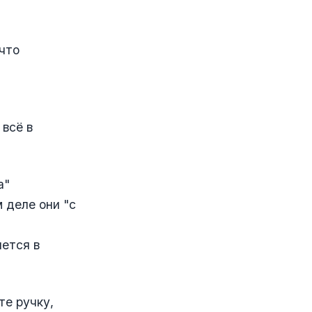
что
 всё в
а"
 деле они "с
чется в
те ручку,