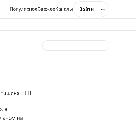
Популярное
Свежее
Каналы
Войти
ишина 🤦🏻‍♀️
, в
планом на