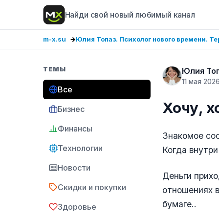
Найди свой новый любимый канал
m-x.su
Юлия Топаз. Психолог нового времени. Т
ТЕМЫ
Юлия Топ
11 мая 202
Все
Хочу, х
Бизнес
Финансы
Знакомое со
Технологии
Когда внутри 
Новости
Деньги прихо
Скидки и покупки
отношениях в
бумаге..
Здоровье