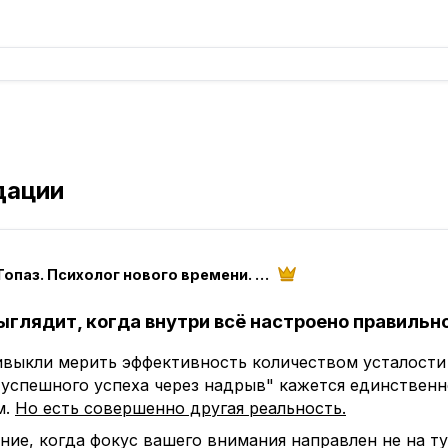
дации
Юлия Топаз. Психолог нового времени. Терапевт Души
ыглядит, когда внутри всё настроено правильн
выкли мерить эффективность количеством усталости 
"успешного успеха через надрыв" кажется единствен
м.
Но есть совершенно другая реальность.
ние, когда фокус вашего внимания направлен не на т