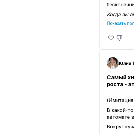
бесконечны
Когда вы в
Показать по
📌 Вы легк
Помощники 
над душой 
доверие к
📌 Вы ясно
Вас больше
чего хотит
отказывает
Самый хи
роста - э
📌 Вам хва
На загород
близкими. 
(Имитация
вы "прямо 
В какой-т
📌 Деньги 
автомате в
Вы действу
Вокруг куч
и масштабы