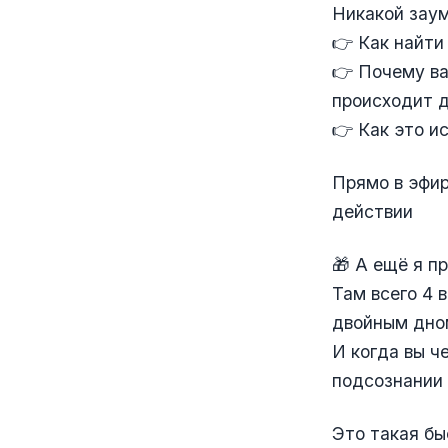
Никакой заум
👉 Как найти
👉 Почему ва
происходит 
👉 Как это и
Прямо в эфир
действии
🎁 А ещё я п
Там всего 4 
двойным дно
И когда вы ч
подсознании 
Это такая бы