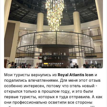
Неделя в июне на двоих
▪️Cooks Club Adults Only 16+ 4* - стильный adults
only отель для тех, кто хочет более живой,
модный и недорогой формат Эль-Гуны. Хороший
вариант для пары или компании, которой важна
атмосфера и современный вайб.
Полупансион
185 492 ₽ из Екб
174 861 ₽ из Мск
▪️Casa Cook El Gouna Adults Only 5* -
дизайнерский и расслабленный отель с яркой
эстетикой, приватностью и ощущением дорогого
спокойствия. Его чаще выбирают за стиль, а не за
Мои туристы вернулись из
Royal Atlantis Icon
и
масштаб.
поделились впечатлениями. Для меня этот отзыв
особенно интересен, потому что отель новый -
Полупансион
открылся только в прошлом году, и это были
232 971 ₽ из Екб
первые туристы, которых я туда отправила. А как
220 505 ₽
из Мск
они профессионально осветили все стороны
▪️Steigenberger Golf Resort 5* - классический