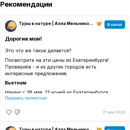
Рекомендации
Туры в натуре | Алла Мельникова
В канал
Дорогие мои!
Это что же такое делается?
Посмотрите на эти цены из Екатеринбурга!
Проверила - и из других городов есть
интересные предложения.
Вьетнам
Нячанг с 28 мая, 13 ночей из Екатеринбурга
Показать полностью
завтраки, 2 взрослых :
- La Casa Hotel Nha Trang 3*,
21 мая 2026
132 188 RUB
- Libra Nha Trang Hotel 4*
144 912 RUB
Туры в натуре | Алла Мельникова