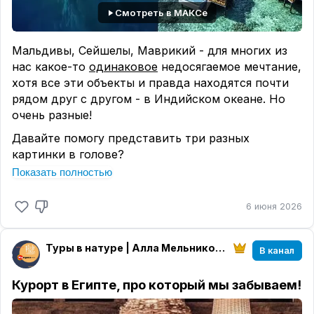
варианты, а?
Смотреть в МАКСе
Пишите в комментариях или мне лично
Мальдивы, Сейшелы, Маврикий - для многих из
нас какое-то ⁠
одинаковое
недосягаемое мечтание,
хотя все эти объекты и правда находятся почти
рядом друг с другом - в Индийском океане. Но
очень разные!
Давайте помогу представить три разных
картинки в голове?
Показать полностью
Мальдивы
...Белая полоска песка
6 июня 2026
...Один остров - один отель
...Вокруг только океан без горизонта
...Утро начинается с воды и заканчивается водой
Туры в натуре | Алла Мельникова
В канал
...Нет дорог, нет городов, нет маршрутов
Курорт в Египте, про который мы забываем!
Сейшелы
...Гранитные валуны на пляже, как природные