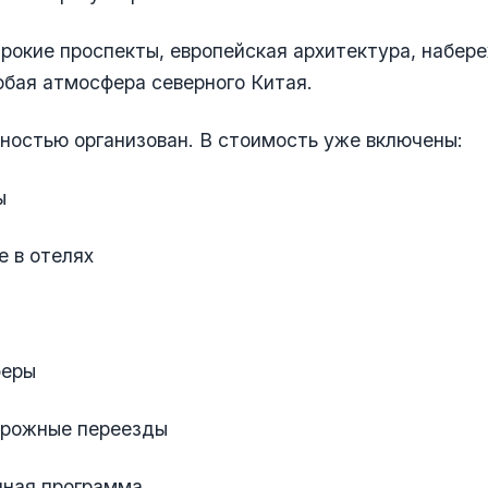
ирокие проспекты, европейская архитектура, набер
обая атмосфера северного Китая.
остью организован. В стоимость уже включены:
ы
 в отелях
феры
рожные переезды
нная программа