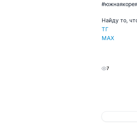
#южнаякорея_
Найду то, чт
ТГ
МАХ
7