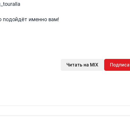
touralla
о подойдёт именно вам!
Читать на MIX
Подписа