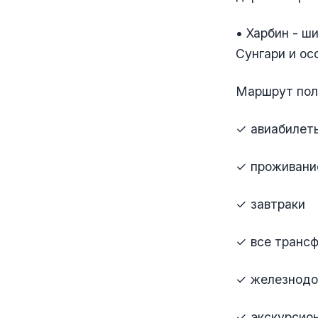
• Харбин - ш
Сунгари и ос
Маршрут полн
✓ авиабилет
✓ проживание
✓ завтраки
✓ все транс
✓ железнодо
✓ экскурсио