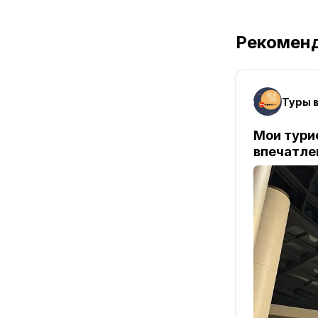
Рекомен
Туры в
Мои турис
впечатле