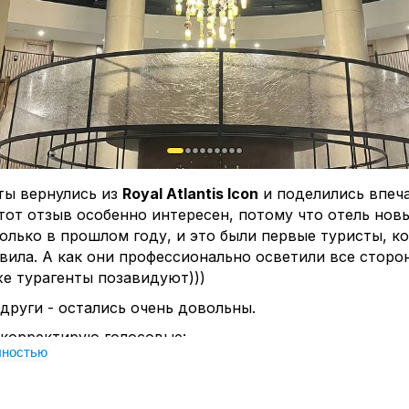
ты вернулись из
Royal Atlantis Icon
и поделились впеч
тот отзыв особенно интересен, потому что отель новы
олько в прошлом году, и это были первые туристы, к
вила. А как они профессионально осветили все сторо
же турагенты позавидуют)))
други - остались очень довольны.
 корректирую голосовые:
лностью
современный и визуально очень эффектный - стильны
етали, много мест для фото. Территория не огромная,
родумано, нет ощущения хаоса даже при полной загру