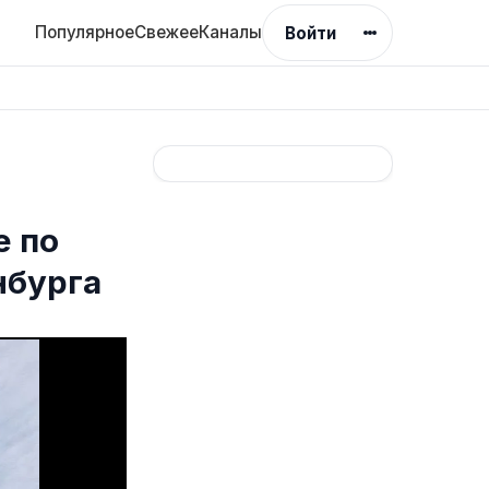
Популярное
Свежее
Каналы
Войти
е по
нбурга