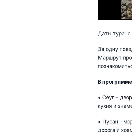
Даты тура: с 
За одну поез
Маршрут прох
познакомить
В программе
• Сеул - дво
кухня и знам
• Пусан - мо
дорога и хра