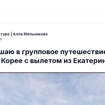
атуре | Алла Мельникова
26
шаю в групповое путешестви
Корее с вылетом из Екатери