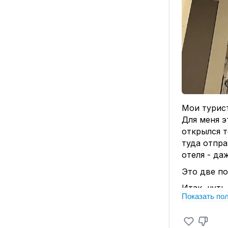
Мои турис
Для меня э
открылся т
туда отпра
отеля - да
Это две по
Итак, чуть
Показать по
Сам отель 
красивые д
удобно и п