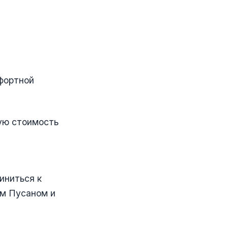
мфортной
ную стоимость
иниться к
им Пусаном и