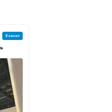
В канал
сь