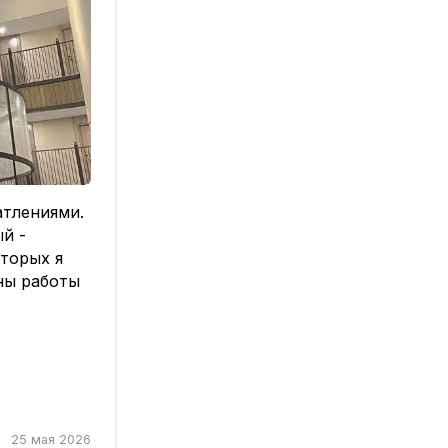
атлениями.
й -
оторых я
ны работы
й дизайн,
 но все
25 мая 2026
зке.