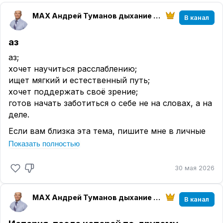
МАХ Андрей Туманов дыхание по Бутейко К.П.
В канал
аз
аз;
хочет научиться расслаблению;
ищет мягкий и естественный путь;
хочет поддержать своё зрение;
готов начать заботиться о себе не на словах, а на
деле.
Если вам близка эта тема, пишите мне в личные
сообщения.
Показать полностью
Я с радостью расскажу подробнее, отвечу на
вопросы и помогу вам сделать первый шаг.
30 мая 2026
Не ждите, пока усталость станет привычкой.
Начните путь к восстановлению уже сегодня.
МАХ Андрей Туманов дыхание по Бутейко К.П.
В канал
С уважением