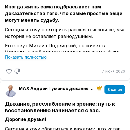
Иногда жизнь сама подбрасывает нам
доказательства того, что самые простые вещи
могут менять судьбу.
Сегодня я хочу повторить рассказ о человеке, чья
история не оставляет равнодушным.
Его зовут Михаил Подвицкий, он живёт в
Израиле, и ещё совсем недавно его жизнь была
Показать полностью
похожа не на жизнь, а на бесконечную борьбу за
каждый новый день.
7 июня 2026
Я попросил его кратко рассказать свою историю,
и публикую её с его разрешения.
МАХ Андрей Туманов дыхание по Бутейко К.П.
В канал
История Михаила
«К 39 годам у меня был уже не список целей, а
Дыхание, расслабление и зрение: путь к
список диагнозов и лекарств.
восстановлению начинается с вас.
Сердечный приступ. Закупорка трёх из четырёх
Дорогие друзья!
артерий, ведущих к сердцу. Операция на
Сегодня я хочу обратиться к каждому, кто устал