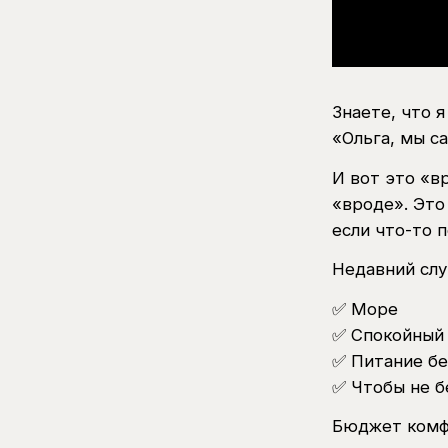
Знаете, что 
«Ольга, мы са
И вот это «в
«вроде». Это
если что-то 
Недавний случ
✅ Море
✅ Спокойный
✅ Питание б
✅ Чтобы не б
Бюджет комфо