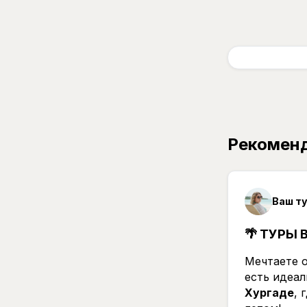
Рекомен
Ваш т
🌴 ТУРЫ 
Мечтаете о
есть идеа
Хургаде
, 