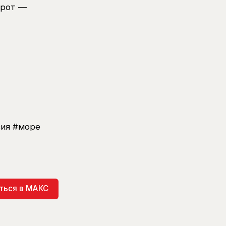
орот —
вия #море
ться в МАКС