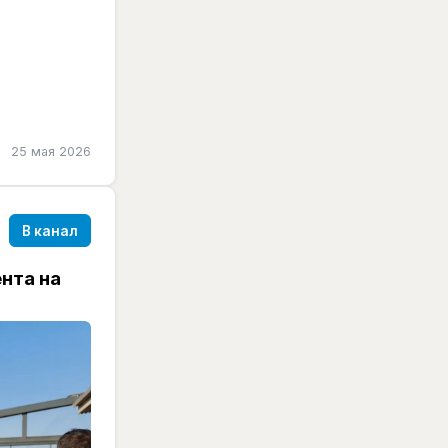
е в
25 мая 2026
торане.
В канал
Египет.
нта на
| 🍽 Ультра