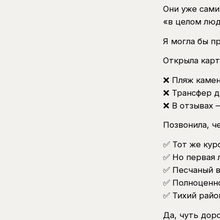
Они уже сами
«в целом люд
Я могла бы п
Открыла карт
❌ Пляж камен
❌ Трансфер 
❌ В отзывах 
Позвонила, ч
✅ Тот же кур
✅ Но первая 
✅ Песчаный в
✅ Полноценн
✅ Тихий райо
Да, чуть дор