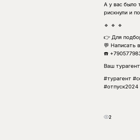
А у вас было
рискнули и п
🔹 🔹 🔹
👉 Для подбо
💬 Написать 
☎️ +79057798
Ваш турагент
#турагент #
#отпуск2024
2