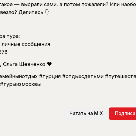
 такое — выбрали сами, а потом пожалели? Или наоб
овезло? Делитесь 👇
ра тура:
в личные сообщения
378
, Ольга Шевченко ❤️
семейныйотдых #турция #отдыхсдетьми #путешест
 #турыизмосквы
Читать на MIX
Подписа