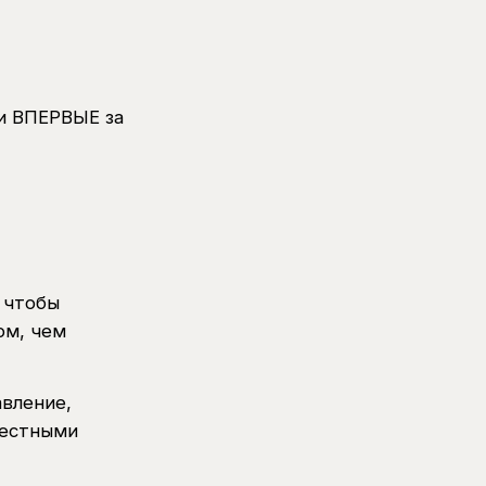
ли ВПЕРВЫЕ за
 чтобы
ом, чем
авление,
честными