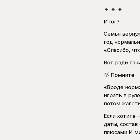
🔹 🔹 🔹
Итог?
Семья вернул
год нормальн
«Спасибо, что
Вот ради так
💡 Помните:
«Вроде норм»
играть в рул
потом жалеть
Если хотите 
даты, состав
плюсами И ми