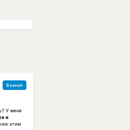
В канал
ь? У меня
хе и
 уже этим