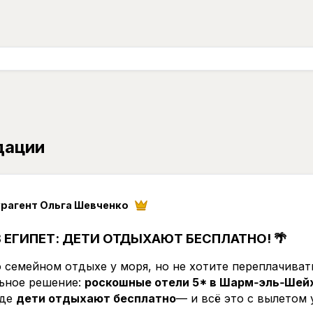
дации
урагент Ольга Шевченко
В ЕГИПЕТ: ДЕТИ ОТДЫХАЮТ БЕСПЛАТНО! 🌴
 семейном отдыхе у моря, но не хотите переплачиват
льное решение:
роскошные отели 5* в Шарм‑эль‑Шей
где
дети отдыхают бесплатно
— и всё это с вылетом