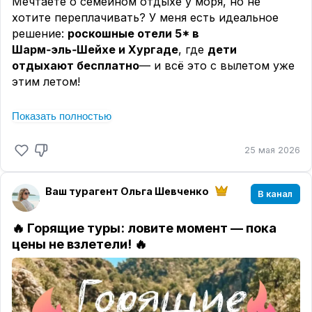
Мечтаете о семейном отдыхе у моря, но не
хотите переплачивать? У меня есть идеальное
решение:
роскошные отели 5* в
Шарм‑эль‑Шейхе и Хургаде
, где
дети
отдыхают бесплатно
— и всё это с вылетом уже
этим летом!
Показать полностью
Что вы получаете
✅
Дети — бесплатно!
Больше не нужно
25 мая 2026
доплачивать за детское размещение.
✅
Всё включено / Ультра Всё включено
—
питание и напитки уже в стоимости.
Ваш турагент Ольга Шевченко
В канал
✅
Анимация и развлечения
для детей любого
возраста.
🔥
Горящие туры: ловите момент — пока
✅
Удобные номера
с детскими кроватками и
цены не взлетели!
🔥
стульчиками в ресторане.
✅
Вылет из Москвы
— никаких пересадок.
✅
Отдых в июне–июле 2026
— комфортное
время для поездки в Египет.