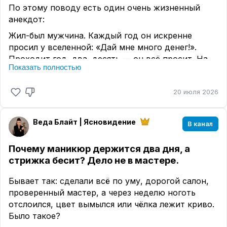
По этому поводу есть один очень жизненный
анекдот:
Жил-был мужчина. Каждый год он искренне
просил у вселенной: «Дай мне много денег!».
Проходит год, два, десять — он всё просит. На
Показать полностью
сто первый раз ангел сверху уже не
выдерживает, открывает тучи и кричит ему: «Да
20 июля 2026
я дам, дам! Но ты хотя бы лотерейный билет
купи!».
🚀 Вот тут мы и понимаем , для чего нам надо
Веда Блайт | Ясновидение
В канал
действовать.
Наше действие — ВОЗМОЖНОСТЬ
для вселенной дать нам то, что мы просим.
А то
Почему маникюр держится два дня, а
под лежачий камень даже вода не течет
стрижка бесит? Дело не в мастере.
Поэтому если что то хотите , делайте хоть
Бывает так: сделали всё по уму, дорогой салон,
маленький шажок в этом направлению к хотелке.
проверенный мастер, а через неделю ноготь
💬 А теперь честный разговор в комментариях 👇
отслоился, цвет вымылся или чёлка лежит криво.
Было такое?
Есть ли у вас «хотелка», о которой вы мечтаете