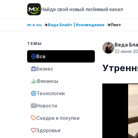
Найди свой новый любимый канал
m-x.su
Веда Блайт | Ясновидение
Пост
ТЕМЫ
Веда Бла
22 июня 2
Все
Утренн
Бизнес
Финансы
Технологии
Новости
Скидки и покупки
Здоровье