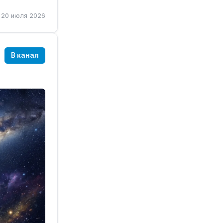
20 июля 2026
этом
В канал
но к
ревращать