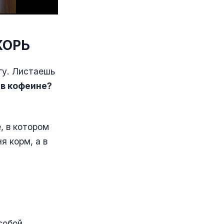
КОРЬ
гу. Листаешь
в кофеине?
, в котором
я корм, а в
собой.