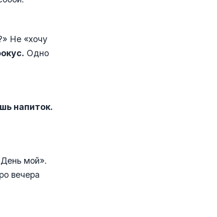
?» Не «хочу
фокус.
Одно
шь напиток.
 День мой».
ро вечера