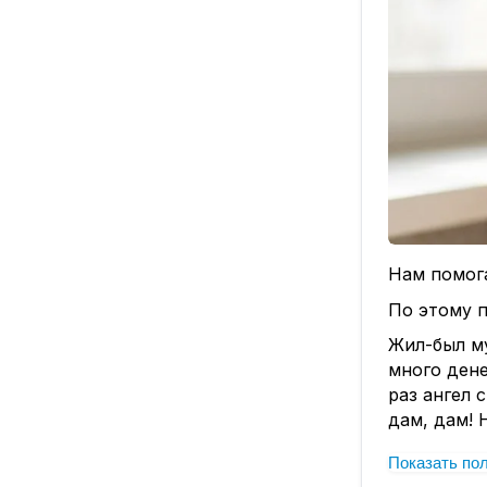
Нам помога
По этому п
Жил-был му
много дене
раз ангел 
дам, дам! 
🚀 Вот тут
Показать по
— ВОЗМОЖН