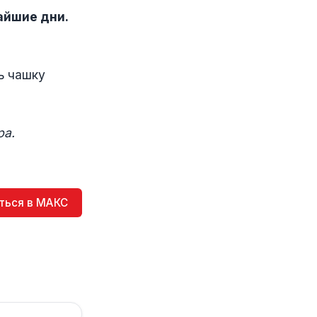
айшие дни.
ь чашку
ра.
ться в МАКС