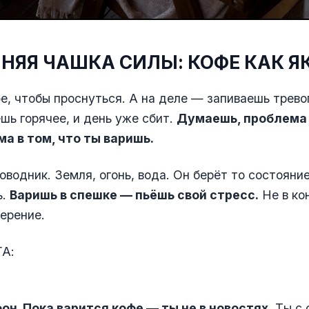
ННЯЯ ЧАШКА СИЛЫ: КОФЕ КАК Я
е, чтобы проснуться. А на деле — запиваешь трево
ешь горячее, и день уже сбит.
Думаешь, проблема 
ма в том, что ты варишь.
оводник. Земля, огонь, вода. Он берёт то состояние
ь.
Варишь в спешке — пьёшь свой стресс.
Не в кон
ерение.
А:
он. Пока варится кофе — ты не в новостях.
Ты с 