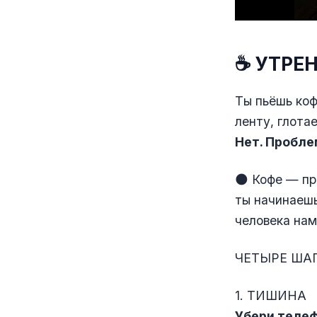
☕️ УТРЕ
Ты пьёшь коф
ленту, глота
Нет. Пробле
🌑 Кофе — пр
ты начинаеш
человека нам
ЧЕТЫРЕ ШАГ
1. ТИШИНА
Убери телеф