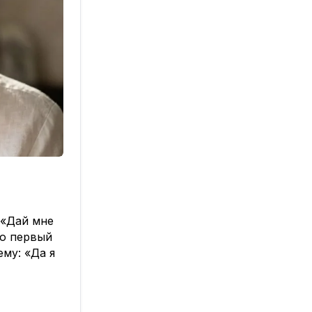
 «Дай мне
то первый
ему: «Да я
 действие
А то под