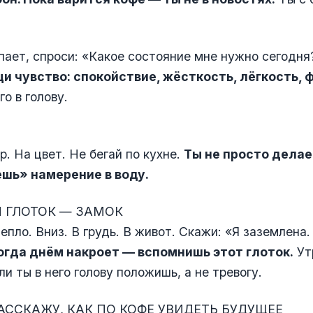
пает, спроси: «Какое состояние мне нужно сегодня
и чувство: спокойствие, жёсткость, лёгкость, 
го в голову.
р. На цвет. Не бегай по кухне.
Ты не просто делае
шь» намерение в воду.
Й ГЛОТОК — ЗАМОК
епло. Вниз. В грудь. В живот. Скажи: «Я заземлена.
Когда днём накроет — вспомнишь этот глоток.
Ут
ли ты в него голову положишь, а не тревогу.
РАССКАЖУ, КАК ПО КОФЕ УВИДЕТЬ БУДУЩЕЕ