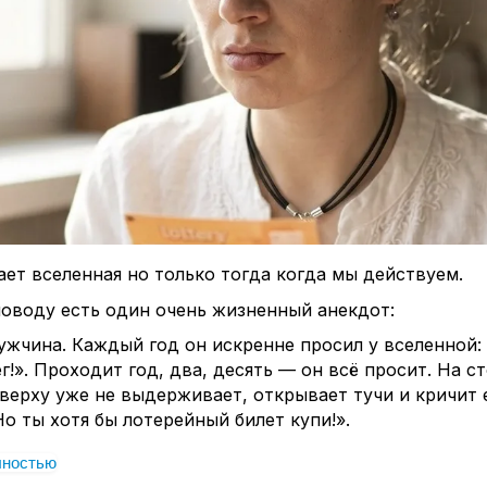
ет вселенная но только тогда когда мы действуем.
оводу есть один очень жизненный анекдот:
жчина. Каждый год он искренне просил у вселенной:
г!». Проходит год, два, десять — он всё просит. На с
сверху уже не выдерживает, открывает тучи и кричит 
Но ты хотя бы лотерейный билет купи!».
 мы и понимаем , для чего нам надо действовать.
Наше
лностью
ОСТЬ для вселенной дать нам то, что мы просим.