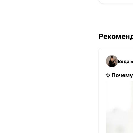
Рекомен
Веда Б
✨ Почему