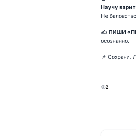
Научу варит
Не баловство
✍️
ПИШИ «П
осознанно.
📌 Сохрани.
П
2