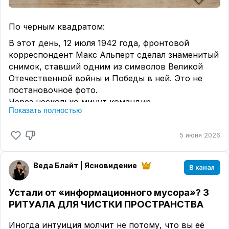
По черным квадратом:
В этот день, 12 июля 1942 года, фронтовой
корреспондент Макс Альперт сделал знаменитый
снимок, ставший одним из символов Великой
Отечественной войны и Победы в ней. Это не
постановочное фото.
Через несколько минут командир
Показать полностью
Красной Армии, поднявший своих людей в атаку,
будет убит.
5 июня 2026
По самой распространённой версии, на фото
изображен младший политрук
Алексей
Ерёменко
, который заменил в бою раненого
Веда Блайт | Ясновидение
В канал
командира роты.
Устали от «информационного мусора»?
3
РИТУАЛА ДЛЯ ЧИСТКИ ПРОСТРАНСТВА
Иногда интуиция молчит не потому, что вы её