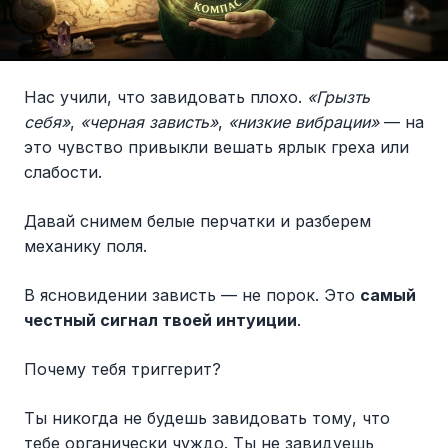
Нас учили, что завидовать плохо.
«Грызть
себя»
,
«черная зависть»
,
«низкие вибрации»
— на
это чувство привыкли вешать ярлык греха или
слабости.
Давай снимем белые перчатки и разберем
механику поля.
В ясновидении зависть — не порок. Это
самый
честный сигнал твоей интуиции
.
Почему тебя триггерит?
Ты никогда не будешь завидовать тому, что
тебе органически чуждо. Ты не завидуешь