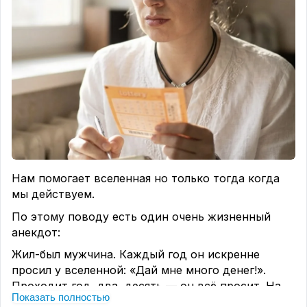
Нам помогает вселенная но только тогда когда
мы действуем.
По этому поводу есть один очень жизненный
анекдот:
Жил-был мужчина. Каждый год он искренне
просил у вселенной: «Дай мне много денег!».
Проходит год, два, десять — он всё просит. На
Показать полностью
сто первый раз ангел сверху уже не