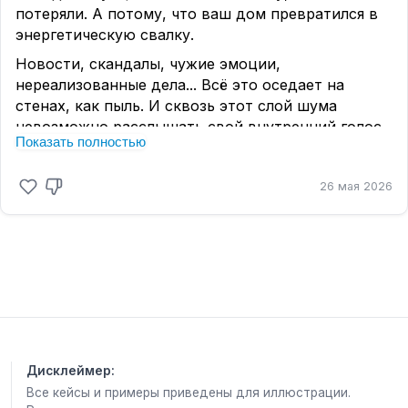
потеряли. А потому, что ваш дом превратился в
энергетическую свалку.
Новости, скандалы, чужие эмоции,
нереализованные дела... Всё это оседает на
стенах, как пыль. И сквозь этот слой шума
невозможно расслышать свой внутренний голос.
Показать полностью
Как делаю я. Прежде чем надевать амулет или
делать консультацию, я «распечатываю» свое
26 мая 2026
видение.
Вот 3 простых действия, которые я делаю сама,
когда чувствую тяжесть:
1️⃣
Солевая ванна для ног.
Не просто вода, а крупная соль. Стойте в ней 10–
15 минут. Представляйте, как серая муть уходит
из вашего биополя в воду. После этого воду
сразу слейте, не глядя на неё. Это заземляет и
Дисклеймер:
снимает «чужое».
Все кейсы и примеры приведены для иллюстрации.