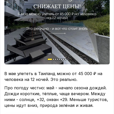
Свой музей мальдивской культуры, гольф у
океана и вечерние шоу Boduberu с
традиционными барабанами. СПА Duniye
сочетает восточные техники и органические
продукты. Трансфер 55 минут на катере.
💎
Park Hyatt Maldives Hadahaa 5
*
Для тех кто хочет настоящего уединения. 400 км
от Мале, 150 нетронутых островов вокруг.
Домашний риф окружает остров на 360 градусов
- черепахи, рифовые акулы и орлиные скаты
прямо у берега. Первый отель на Мальдивах с
международным экологическим сертификатом
В мае улететь в Таиланд можно от 45 000 ₽ на
EarthCheck.
человека на 12 ночей. Это реально.
💎
Anantara Kihavah 5
*
Про погоду честно: май - начало сезона дождей.
Несколько минут от залива Ханифару - места
Дожди короткие, тёплые, чаще вечером. Между
крупнейшего в мире скопления скатов-манта.
ними - солнце, +32, океан +29. Меньше туристов,
Май здесь особенный - начинается их сезон.
цены идут вниз, природа зелёная и живая.
Главная изюминка - подводный ресторан SEA в
Для вас достойные варианты: