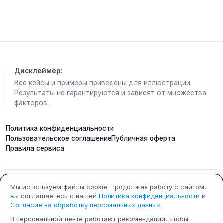
Пхукет. Пляж Найянг в 50 метрах - вторая
береговая линия, полотенца и лежаки бесплатно.
Ресторан Bella Nara Cuisine, бар у бассейна,
круглосуточный фитнес, прокат велосипедов.
Тихий семейный район рядом с Национальным
парком Сиринат. Идеально для спокойного
пляжного отдыха.
Дисклеймер:
Все кейсы и примеры приведены для иллюстрации.
Хотите в Таиланд в мае -
пишите в лс
даты и
Результаты не гарантируются и зависят от множества
состав, чтобы рассчитать тур на свои параметры
факторов.
💌
Политика конфиденциальности
Пользовательское соглашение
Публичная оферта
Правила сервиса
ИП Кобилинский Артем
ИНН 615490002327
Мы используем файлы cookie. Продолжая работу с сайтом,
вы соглашаетесь с нашей
Политика конфиденциальности
и
Сергеевич
Согласие на обработку персональных данных
.
ОГРНИП 322619600000731
г. Ростов-на-Дону
В персональной ленте работают рекомендации, чтобы