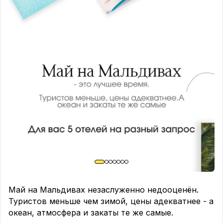
Поиск билетов на поезда, автобусы, паромы и
самолёты в одном месте, плюс бронирование
отелей. Сотрудничает с более чем 5000 компаний
в 160 странах. Покажет все способы добраться
куда угодно.
📍
Конвертер валют
Базовая, но незаменимая вещь. Чтобы не считать
в уме и не переплачивать по незнанию курса.
📍
Yelp
Крупнейший сервис поиска кафе, ресторанов и
клубов по всему миру. Реальные отзывы,
рейтинги и фото - легко выбрать вкусную кухню.
📍
Speak to Voice Translator
Чтобы говорить с иностранцами больше не
нужно знать язык. Любой текст приложение
озвучит, а чужую речь переведёт на русский.
📍
AllTrails
Май на Мальдивах незаслуженно недооценён.
Маршруты и тропы для пеших прогулок по всему
Туристов меньше чем зимой, цены адекватнее - а
миру - включая Россию. Для тех кто любит
океан, атмосфера и закаты те же самые.
природу, горы и треккинг.