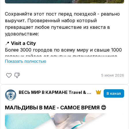
Сохраняйте этот пост перед поездкой - реально
выручит. Проверенный набор который
превращает любое путешествие из квеста в
удовольствие:
📍
Visit a City
Более 3000 городов по всему миру и свыше 1000
готовых гайдов от опытных путешественников.
Показать полностью
📍
Citymapper
Лучший навигатор по общественному
5 июня 2026
транспорту. Подскажет как доехать из точки А в
точку Б быстрее всего - метро, автобус, пешком
или такси.
ВЕСЬ МИР В КАРМАНЕ Travel & Charter
В канал
📍 MAPS.ME
Надёжный друг путешественника. Просто
МАЛЬДИВЫ В МАЕ - САМОЕ ВРЕМЯ 😍
скачайте карту нужного города заранее и
стройте любой маршрут даже без связи.
📍
Rome2Rio