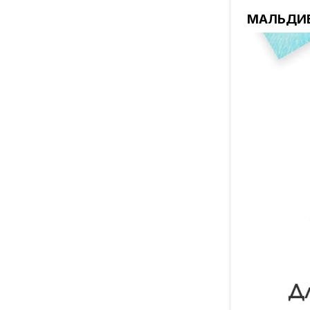
странах. П
МАЛЬДИВЫ
📍
Конверт
Базовая, н
по незнани
📍
Yelp
Крупнейший
Реальные о
📍
Speak to
Чтобы гово
приложение
📍
AllTrails
Маршруты и
Для тех кт
📍 izi.TRAV
Тысячи бе
прогулку в
📍
PackPoi
Умный пом
прогноза п