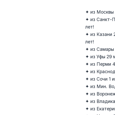
✦ из Москвы 2
✦ из Санкт-Пе
лет!
✦ из Казани 2
лет!
✦ из Самары 3
✦ из Уфы 29 м
✦ из Перми 4 
✦ из Краснода
✦ из Сочи 1 и
✦ из Мин. Вод
✦ из Воронеж
✦ из Владикав
✦ из Екатерин