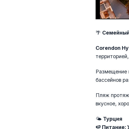
🌴
Семейный 
Corendon Hy
территорией,
Размещение в
бассейнов ра
Пляж протяжё
вкусное, хор
🌤️
Турция
🍉 Питание: