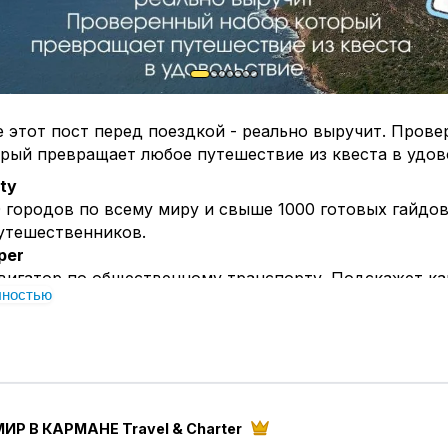
 этот пост перед поездкой - реально выручит. Пров
рый превращает любое путешествие из квеста в удов
ity
 городов по всему миру и свыше 1000 готовых гайдов
утешественников.
per
вигатор по общественному транспорту. Подскажет ка
лностью
 в точку Б быстрее всего - метро, автобус, пешком или
E
друг путешественника. Просто скачайте карту нужно
стройте любой маршрут даже без связи.
o
тов на поезда, автобусы, паромы и самолёты в одном
ИР В КАРМАНЕ Travel & Charter
рование отелей. Сотрудничает с более чем 5000 комп