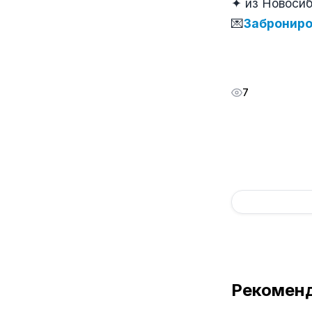
✦ из Новосиби
💌
Заброниро
7
Рекомен