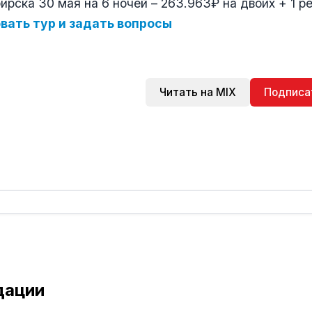
рска 30 мая на 6 ночей – 263.963₽ на двоих + 1 реб
вать тур и задать вопросы
Читать на MIX
Подписа
дации