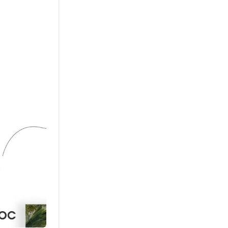
еплачивать
миру.
ню.
юбой текст
 Россию.
ет обычную
основе