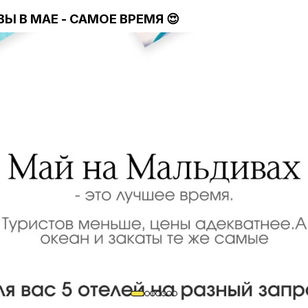
окажет все способы добраться куда угодно.
 В МАЕ - САМОЕ ВРЕМЯ 😍
ер валют
о незаменимая вещь. Чтобы не считать в уме и не пер
ю курса.
 сервис поиска кафе, ресторанов и клубов по всему 
тзывы, рейтинги и фото - легко выбрать вкусную кух
 Voice Translator
рить с иностранцами больше не нужно знать язык. Л
 озвучит, а чужую речь переведёт на русский.
 тропы для пеших прогулок по всему миру - включая
о любит природу, горы и треккинг.
EL
сплатных аудиогидов по городам и музеям. Превраща
 полноценную экскурсию - и без затрат на гида.
nt
ощник который составит список вещей в чемодан на 
огоды и ваших планов.