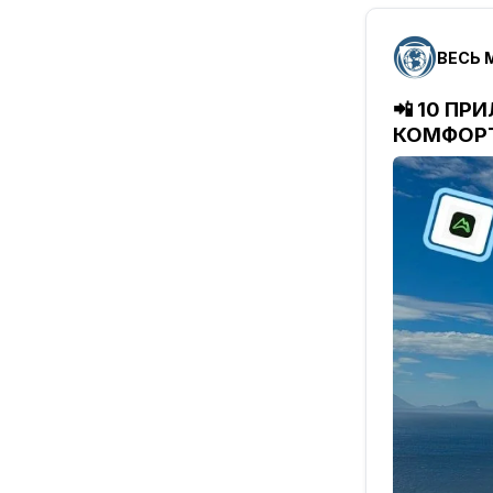
ВЕСЬ М
📲 10 П
КОМФОР