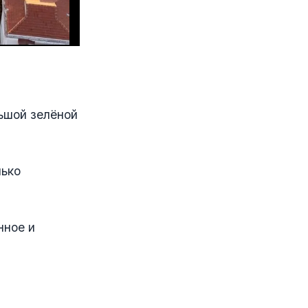
льшой зелёной
лько
нное и