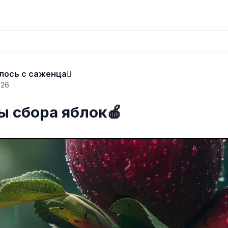
лось с саженца🪾
026
ы сбора яблок🍎