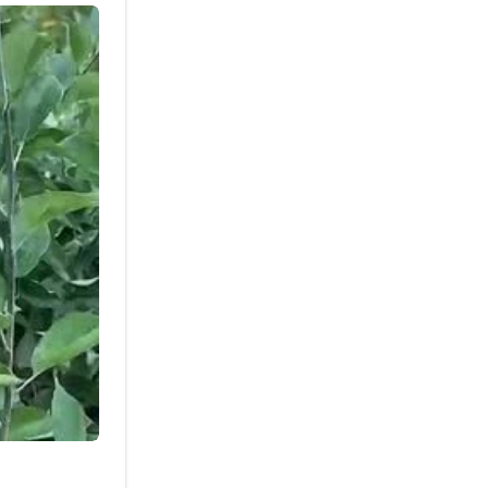
 несколько
т в
рать сорта