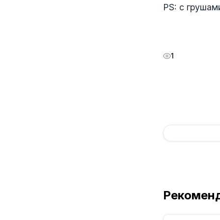
РS: с грушам
1
Рекомен