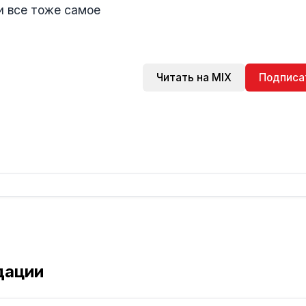
и все тоже самое
Читать на MIX
Подписа
дации