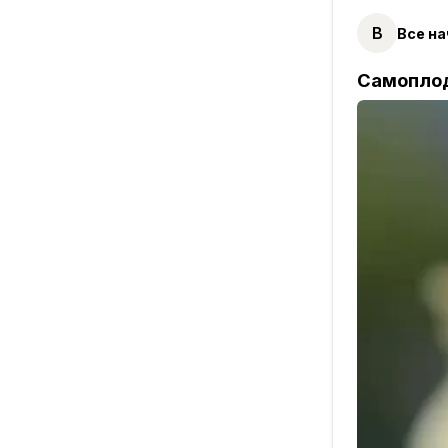
В
Все на
Самоплод