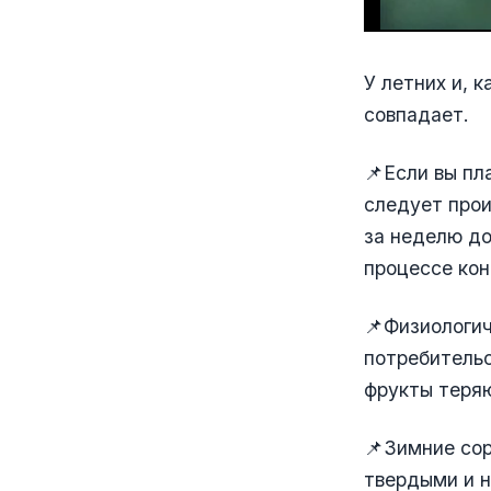
У летних и, 
совпадает.
📌Если вы пл
следует прои
за неделю до
процессе кон
📌Физиологич
потребительс
фрукты теряю
📌Зимние сор
твердыми и н