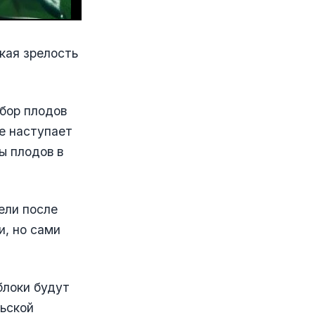
ская зрелость
сбор плодов
е наступает
ы плодов в
ели после
и, но сами
блоки будут
льской