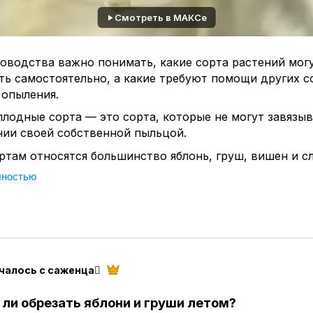
Смотреть в МАКСе
оводства важно понимать, какие сорта растений мог
ь самостоятельно, а какие требуют помощи других с
 опыления.
лодные сорта — это сорта, которые не могут завязы
нии своей собственной пыльцой.
ртам относятся большинство яблонь, груш, вишен и сл
 урожая цветки этих растений должны быть опылены 
лностью
рта. Это означает, что для успешного плодоношения
ное опыление.
ует также категория частично самоплодных сортов, к
завязывать небольшое количество плодов при опылен
днако это количество, как правило, незначительно и 
чалось с саженца🪾
ого значения для садоводов.
 самоплодные сорта, которые могут давать товарные
 ли обрезать яблони и груши летом?