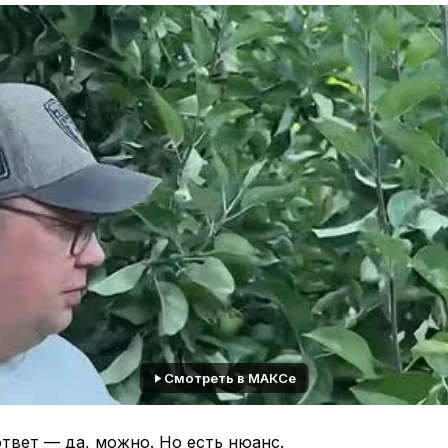
ртном опылении, в природе не встречаются.❤️
оре сортов для совместной посадки важно учитывать
менное
ны цвести в одно и то же время, чтобы обеспечить
ое опыление.
зревания плодов:
ует группировать по срокам созревания .
чность плодоношения:
ыраженной периодичностью плодоношения не подходя
пылителей для сортов, которые плодоносят ежегодно.
 этих аспектов поможет садоводам правильно подби
и и обеспечивать стабильные и качественные урожаи.
Смотреть в МАКСе
твет — да, можно. Но есть нюанс.