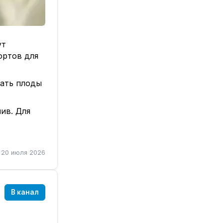
ут
ортов для
вать плоды
ив. Для
пыльцой
 необходимо
20 июля 2026
оторые
ии своей
не имеет
В канал
 урожаи