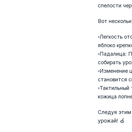
спелости чер
Вот нескольк
▫️Легкость о
яблоко крепк
▫️Падалица: 
собирать уро
▫️Изменение 
становится с
▫️Тактильный
кожица лопне
Следуя этим
урожай! 🍏