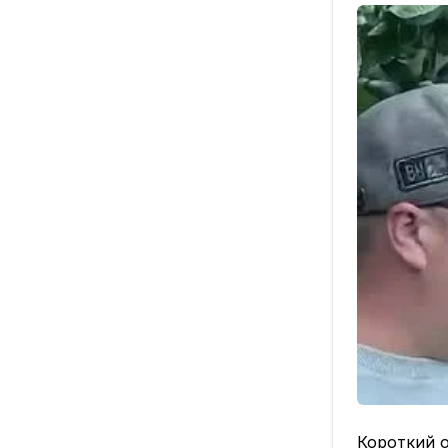
при односо
📌При выб
факторов:
✔️Одновре
цветение:
Сорта долж
эффективн
✔️Сроки со
Сорта след
✔️Периоди
Сорта с в
качестве о
Понимание
для посадк
Короткий о