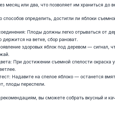
ез месяц или два, что позволяет им храниться до в
о способов определить, достигли ли яблоки съемно
тсоединения: Плоды должны легко отрываться от де
о держится на ветке, сбор рановат.
Появление здоровых яблок под деревом — сигнал, ч
жай.
цвета: При достижении съемной спелости окраска 
ветлее.
 тест: Надавите на спелое яблоко — останется вмят
т, плоды переспели.
 рекомендациям, вы сможете собрать вкусный и ка