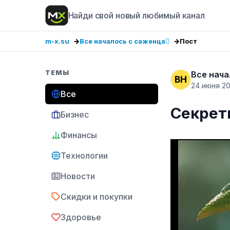
Найди свой новый любимый канал
m-x.su
Все началось с саженца🪾
Пост
ТЕМЫ
Все нача
ВН
24 июня 2
Все
Секрет
Бизнес
Финансы
Технологии
Новости
Скидки и покупки
Здоровье