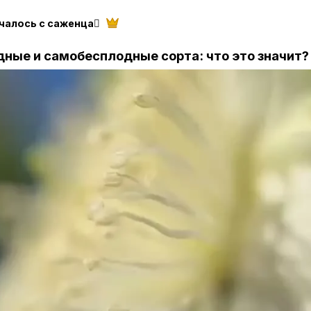
чалось с саженца🪾
ные и самобесплодные сорта: что это значит?