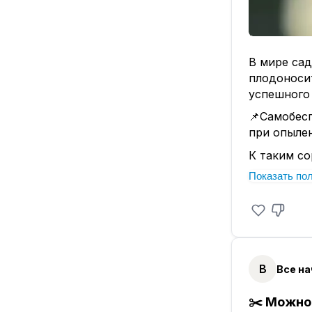
В мире сад
плодоносит
успешного
📌Самобесп
при опыле
К таким со
получения
Показать по
другого со
перекрест
📌Существ
способны 
пыльцой. О
В
Все на
практическ
Полностью
✂️ Можно