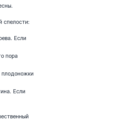
есны.
й спелости:
рева. Если
то пора
у плодоножки
ина. Если
чественный