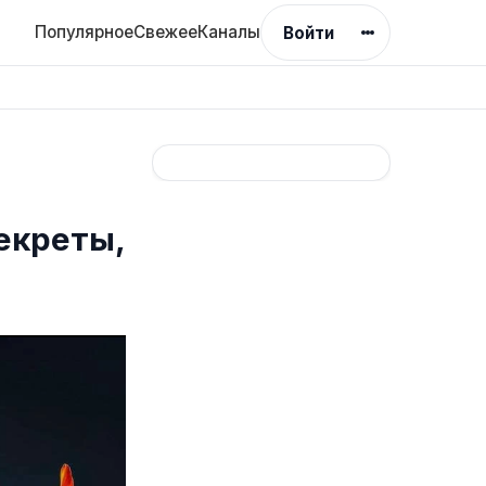
Популярное
Свежее
Каналы
Войти
екреты,