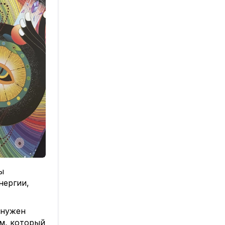
ы
нергии,
 нужен
м, который