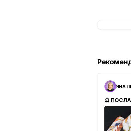
Рекомен
ЯНА 
🔮 ПОСЛ