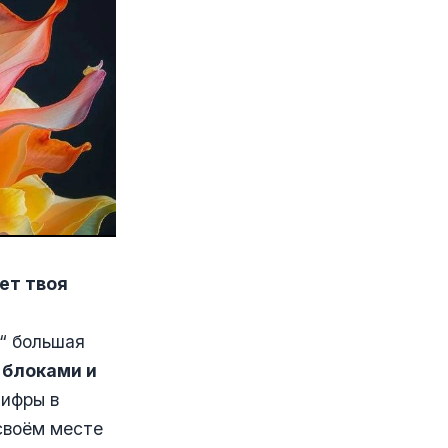
ет твоя
у“ большая
 блоками и
цифры в
 своём месте