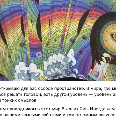
открываю для вас особое пространство. В мире, где м
сё решать головой, есть другой уровень — уровень э
 тонких смыслов.
шим проводником в этот мир Высших Сил. Иногда нам
у нашими земными заботами и тем огромным ресурсо