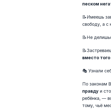
песком нега
📝Имеешь зав
свободу, а с 
📝Не делишьс
📝Застревае
вместо того
🎭 Узнали се
По законам 
правду
и сто
ребёнка, — в
тому, чьё ме