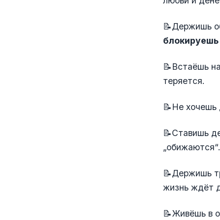
любви и дене
📝Держишь о
блокируешь 
📝Встаёшь на
теряется.
📝Не хочешь 
📝Ставишь де
„обижаются“
📝Держишь тр
жизнь ждёт 
📝Живёшь в о