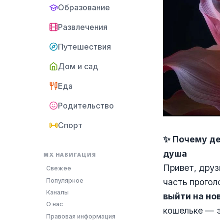
Образование
Развлечения
Путешествия
Дом и сад
Еда
Родительство
Спорт
✨ Почему де
душа
MX НАВИГАЦИЯ
Привет, друз
Свежее
Популярное
часть прогол
Каналы
выйти на но
О нас
кошельке — э
Правовая информация