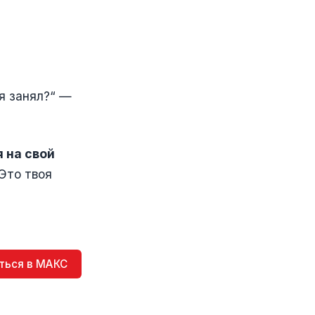
 я занял?“ —
 на свой
 Это твоя
ться в МАКС