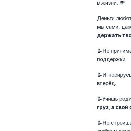
в жизни. 💸
Деньги любят
мы сами, даж
держать тво
📝Не приним
поддержки.
📝Игнорируеш
вперёд.
📝Учишь род
груз, а свой
📝Не строишь