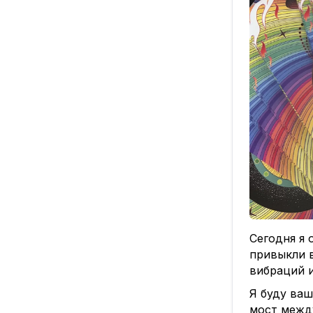
Сегодня я 
привыкли в
вибраций и
Я буду ва
мост межд