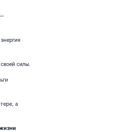
 —
 энергия
своей силы.
ьги
тере, а
 жизни