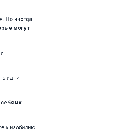
я. Но иногда
орые могут
 и
ть идти
 себя их
ов к изобилию