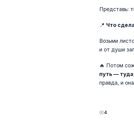
Представь: т
📍
Что сдел
Возьми листо
и от души за
🔥 Потом сож
путь — туда
правда, и она
4