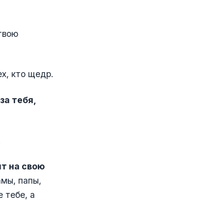
твою
х, кто щедр.
за тебя,
!
ит на свою
мы, папы,
 тебе, а