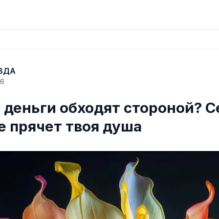
ВДА
26
 деньги обходят стороной? С
е прячет твоя душа