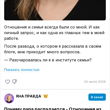
Отношения и семья всегда были со мной. И как
личный запрос, и как одна из главных тем в моей
работе.
После развода, о котором я рассказала в своём
блоге, мне приходит много вопросов.
— Разочаровалась ли я в институте семьи?
Нет.
Показать полностью
— Означает ли второй развод, что я больше не
хочу замуж, не хочу близких отношений и
20 июля 2026
крепкой семьи?
Тоже нет.
ЯНА ПРАВДА
В канал
Я по-прежнему верю в семью.
Почему пара распадается - Отношения из