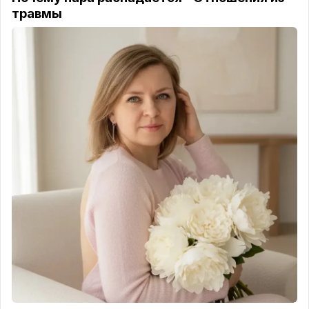
✨
Верю в отношения, в которых можно быть
травмы
собой.
Говорить честно.
Проходить сложные периоды — и не терять друг
друга.
Но я больше не верю в семью любой ценой.
Потому что я видела изнутри, как выглядит
"сохранить любой ценой."
Это когда терпишь то, что разрушает.
Остаёшься там, где тебя не слышат.
Называешь это "работой над отношениями."
Это не работа над отношениями. Это медленное
угасание.
💔
Два развода не сделали меня циничной.
Они сделали меня честной.
Теперь я точно знаю, чего хочу.
И точно знаю, что больше не готова принимать.