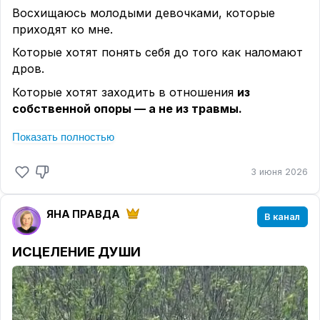
Это не разочарование в семье.
Восхищаюсь молодыми девочками, которые
Это уважение к себе. 🤍
приходят ко мне.
А вы — верите в отношения, в которых можно
Которые хотят понять себя до того как наломают
быть собой? Или уже нет?
дров.
Которые хотят заходить в отношения
из
собственной опоры — а не из травмы.
Я сама до сорока лет болталась, как говно в
Показать полностью
проруби.
И считала, что пойти к психологу — это значит
3 июня 2026
признать, что я дура.
Набила кучу шишек.
ЯНА ПРАВДА
В канал
Потом пошла себя лечить.
ИСЦЕЛЕНИЕ ДУШИ
А потом решила помогать другим.
Поэтому говорю вам прямо.
Знаете как выглядят отношения из травмы?