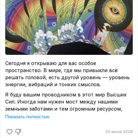
🌹 Она не завоёвывает. Её завоёвывают. Она не
догоняет. К её ногам приносят дары.
Это не
высокомерие. Это — честность с собой о том,
чего ты стоишь.
Ты понимаешь это состояние? ❤️
Сегодня я открываю для вас особое
пространство. В мире, где мы привыкли всё
решать головой, есть другой уровень — уровень
энергии, вибраций и тонких смыслов.
Я буду вашим проводником в этот мир Высших
Сил. Иногда нам нужен мост между нашими
земными заботами и тем огромным ресурсом,
который всегда рядом, но часто скрыт от глаз.
Показать полностью
Оракул Тонкого Тела — это инструмент, через
25 июля 2026
который я передам вам личную подсказку от