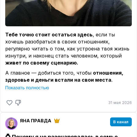
Сохраните изображение себе в телефон и
смотрите на него чаще.
Пусть эта карта станет вашим маяком,
который не даст забыть о своём истинном
желании и поможет энергии воплотить его в
Тебе точно стоит остаться здесь
, если ты
жизнь.
хочешь разобраться в своих отношениях,
регулярно читать о том, как устроена твоя жизнь
изнутри, и наконец стать человеком, который
живет по своему сценарию.
А главное — добиться того, чтобы
отношения,
здоровье и деньги встали на свои места
.
Добро пожаловать в мир правды о себе.
Показать полностью
Здесь ты найдешь:
31 мая 2026
— Честный разбор жизненных ситуаций —
без
осуждения и розовых очков
— Откровенные истории клиентов и мои личные
ЯНА ПРАВДА
В канал
— А еще то, что
изменит твое представление об
отношениях, деньгах и о себе
💍 Почему я не разочаровалась в семье