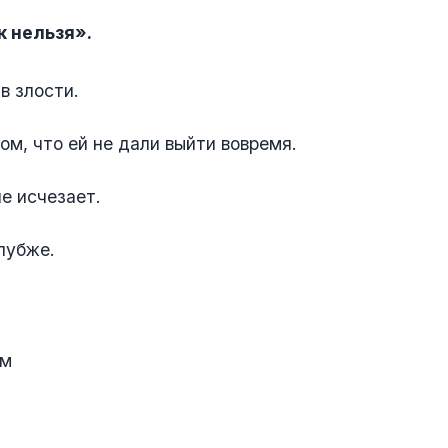
к нельзя».
в злости.
ом, что ей не дали выйти вовремя.
не исчезает.
лубже.
ем