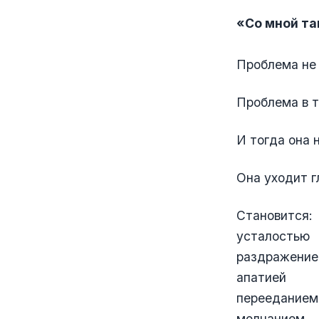
«Со мной та
Проблема не 
Проблема в т
И тогда она 
Она уходит г
Становится:
усталостью
раздражени
апатией
перееданием
молчанием