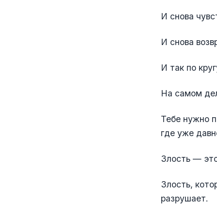
И снова чувс
И снова возв
И так по круг
На самом дел
Тебе нужно п
где уже давн
Злость — это
Злость, кот
разрушает.