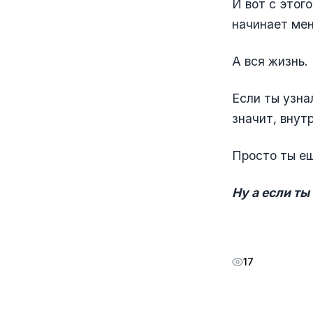
И вот с этог
начинает мен
А вся жизнь.
Если ты узна
значит, внут
Просто ты ещ
Ну а если т
17