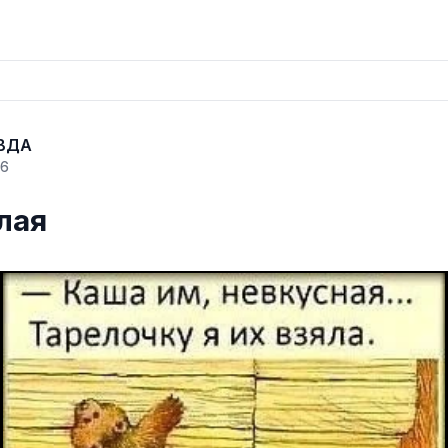
ВДА
26
лая