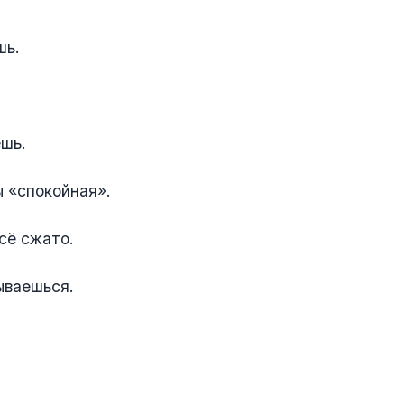
шь.
шь.
 «спокойная».
сё сжато.
ываешься.