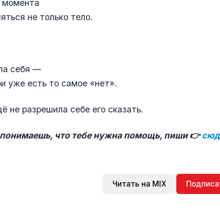
о момента
яться не только тело.
ла себя —
ри уже есть то самое «нет».
ё не разрешила себе его сказать.
ы понимаешь, что тебе нужна помощь, пиши 👉
сюд
Читать на MIX
Подписа