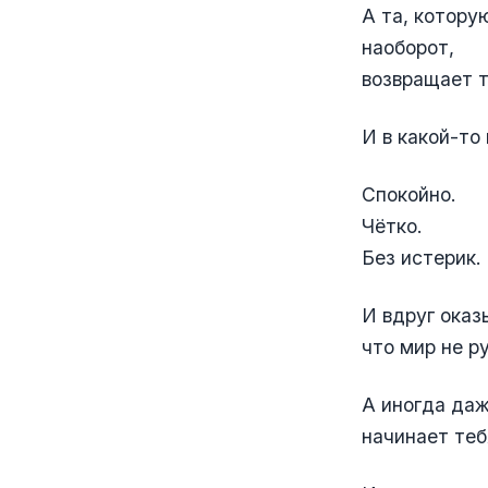
А та, котору
наоборот,
возвращает т
И в какой-то
Спокойно.
Чётко.
Без истерик.
И вдруг оказ
что мир не р
А иногда даж
начинает теб