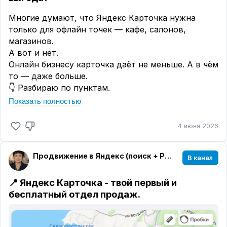
Заходи по ссылке
https://yandex.ru/business/pref?
pname=of_id24622855
Многие думают, что Яндекс Карточка нужна
Как бесплатно появиться на Яндекс Картах и
только для офлайн точек — кафе, салонов,
Поиске есть Инструкция в МАХ канале только
магазинов.
для подписчиков канала.
А вот и нет.
Просто подпишись и забери инструкцию в
Онлайн бизнесу карточка даёт не меньше. А в чём
закрепе.
то — даже больше.
m-x.su/yandekskart2026 ( скопируй и вставь в
👇 Разбираю по пунктам.
браузер)
________________________________________
Показать полностью
✅ Отзывы и оценки вашего бизнеса
На карточке можно собирать реальные отзывы
4 июня 2026
клиентов.
Вы можете на них отвечать — и это считывается
Продвижение в Яндекс (поиск + РСЯ + MAX + Telegram)
как активность.
В канал
Яндекс роботы видят: организация живая, с ней
взаимодействуют.
📍 Яндекс Карточка - твой первый и
→ Карточку поднимают в рейтинге.
бесплатный отдел продаж.
Отзывы нужно писать от души, а не от
искусственного интеллекта.