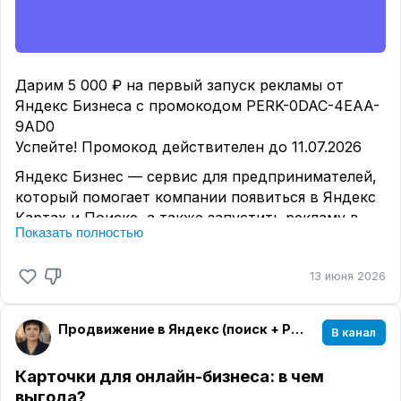
Дарим 5 000 ₽ на первый запуск рекламы от
Яндекс Бизнеса с промокодом PERK-0DAC-4EAA-
9AD0
Успейте! Промокод действителен до 11.07.2026
Яндекс Бизнес — сервис для предпринимателей,
который помогает компании появиться в Яндекс
Картах и Поиске, а также запустить рекламу в
Показать полностью
интернете
Реклама от Яндекс Бизнеса — инструмент для
13 июня 2026
автоматического запуска рекламы в интернете.
Предпринимателю не нужно нанимать
специалистов по рекламе и дизайнеров, Яндекс
Продвижение в Яндекс (поиск + РСЯ + MAX + Telegram)
В канал
Бизнес всё сделает сам
Просто добавьте компанию в Яндекс Бизнес — и
Карточки для онлайн-бизнеса: в чем
о вас узнает аудитория Карт и Поиска.
выгода?