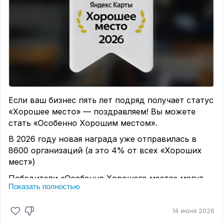
Если ваш бизнес пять лет подряд получает статус
«Хорошее место» — поздравляем! Вы можете
стать «Особенно Хорошим местом».
В 2026 году новая награда уже отправилась в
8600 организаций (а это 4% от всех «Хороших
мест»)
Победители «Особенно Хорошего места» могут
Показать полностью
заказать статуэтку в личном кабинете. Награда
подчеркнёт стабильно высокий уровень сервиса
14 июня 2026
и повысит доверие клиентов.