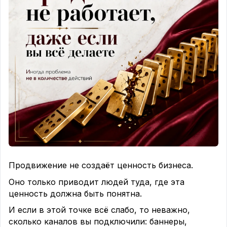
Логотип, афиши, прайсы, вывески, рекламные
картинки, оформление соцсетей.
Когда всё это выглядит так, будто его сделали 5
лет назад и больше не трогали, у клиента
появляется ощущение: бизнес не развивается.
Не потому что «всем срочно нужен трендовый
визуал».
А потому что внешний вид тоже говорит о
состоянии бизнеса.
2. Слишком много искусственного лоска
Сейчас легко сделать красивую картинку через
Продвижение не создаёт ценность бизнеса.
ИИ.
Оно только приводит людей туда, где эта
Но если визуал обещает премиальный уровень, а
ценность должна быть понятна.
в реальности обычный сервис, обычное
пространство и обычное отношение, доверие
И если в этой точке всё слабо, то неважно,
проседает.
сколько каналов вы подключили: баннеры,