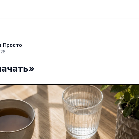
 Просто!
026
начать»