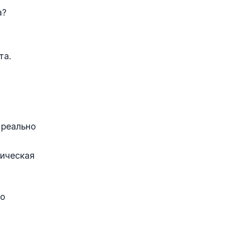
а?
та.
 реально
тическая
то