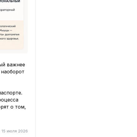
вый важнее
И наоборот
паспорте.
роцесса
рят о том,
15 июля 2026