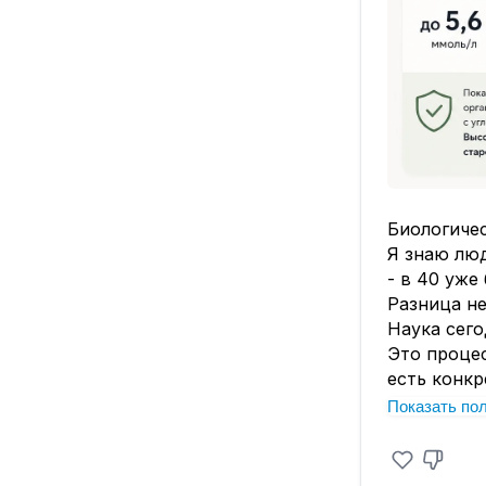
Биологичес
Я знаю люд
- в 40 уже
Разница не
Наука сего
Это процес
есть конкр
в каком ре
Показать по
Три из них
Маркер пе
Почему это