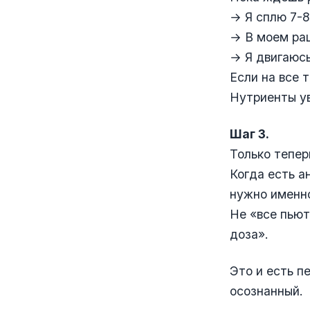
→ Я сплю 7-8
→ В моем рац
→ Я двигаюсь
Если на все т
Нутриенты ув
Шаг 3.
Только тепер
Когда есть а
нужно именн
Не «все пьют
доза».
Это и есть п
осознанный.