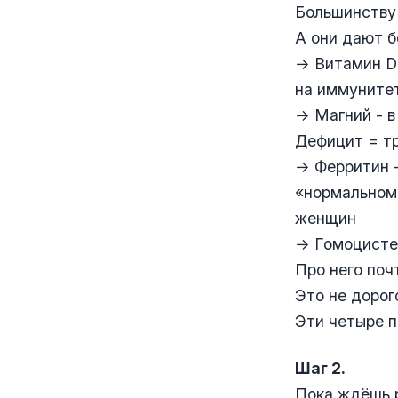
Большинству 
А они дают 
→ Витамин D 
на иммунитет
→ Магний - в
Дефицит = тр
→ Ферритин —
«нормальном»
женщин
→ Гомоцисте
Про него поч
Это не дорог
Эти четыре п
Шаг 2.
Пока ждёшь р