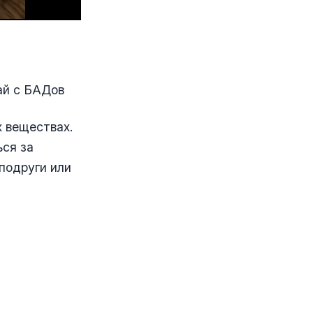
ай с БАДов
х веществах.
ься за
 подруги или