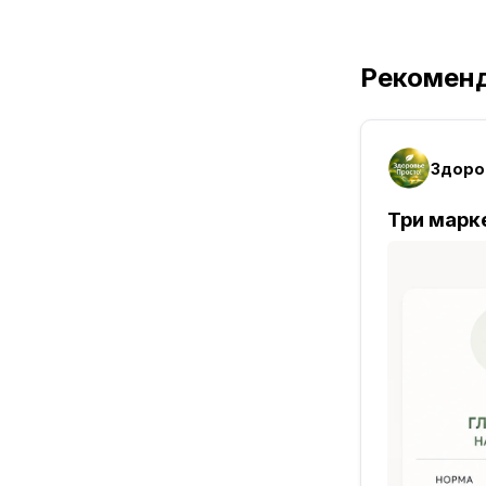
Рекомен
Здоро
Три марк