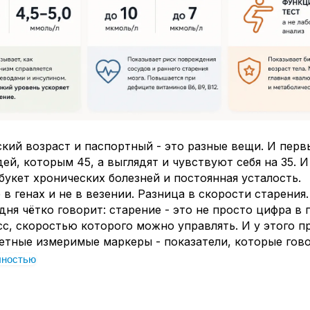
кий возраст и паспортный - это разные вещи. И пер
ей, которым 45, а выглядят и чувствуют себя на 35. 
 букет хронических болезней и постоянная усталость.
 в генах и не в везении. Разница в скорости старения.
дня чётко говорит: старение - это не просто цифра в 
с, скоростью которого можно управлять. И у этого п
етные измеримые маркеры - показатели, которые гово
жиме сейчас работает ваш организм.
лностью
 доступны каждому уже сейчас.
рвый - уровень глюкозы натощак
 маркер старения, а не просто «анализ на диабет»?