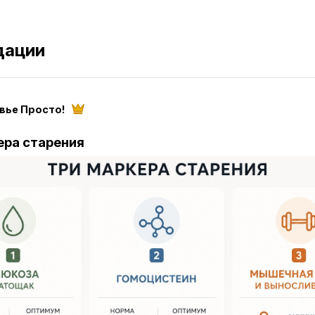
дации
вье Просто!
ера старения