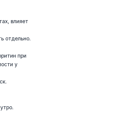
тах, влияет
ть отдельно.
рритин при
лости у
ск.
утро.