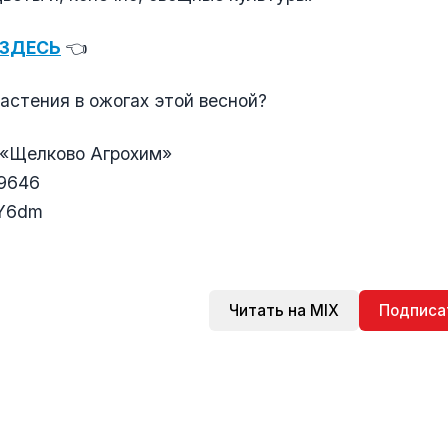
 ЗДЕСЬ
👈
растения в ожогах этой весной?
 «Щелково Агрохим»
9646
TY6dm
Читать на MIX
Подписа