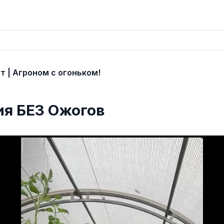
т | Агроном с огоньком!
6
ия БЕЗ Ожогов