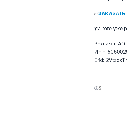
✅
ЗАКАЗАТЬ
❓У кого уже 
Реклама. АО
ИНН 505002
Еrid: 2Vtzqx
9