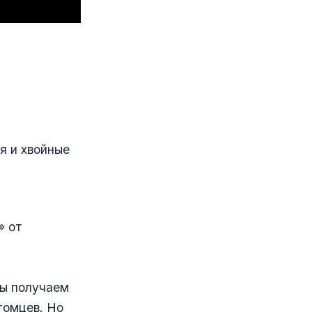
я и хвойные
» от
мы получаем
томцев. Но