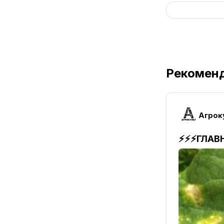
Рекомен
Агроку
⚡️⚡️⚡️ГЛ