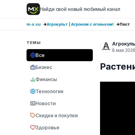
Найди свой новый любимый канал
m-x.su
Агрокульт | Агроном с огоньком!
Пост
ТЕМЫ
Агрокуль
8 мая 202
Все
Растен
Бизнес
Финансы
Технологии
Новости
Скидки и покупки
Здоровье