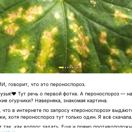
И, говорит, что это пероноспороз.
узья!❤ Тут речь о первой фотке. А пероноспороз — на
кие огурчики? Наверняка, знакомая картина.
 что в интернете по запросу «пероноспороз» выдают
ки, хотя пероноспороз тут только один. Я всё скачала
 так, как вопрос задать. Еще и прямо противополож