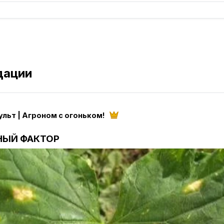
дации
льт | Агроном с огоньком!
АВНЫЙ ФАКТОР