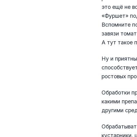
это ещё не в
«Фуршет» по
Вспомните по
завязи томат
А тут такое 
Ну и приятны
способствует
ростовых про
Обработки пр
какими преп
другими сре
Обрабатывать
кустарники, 