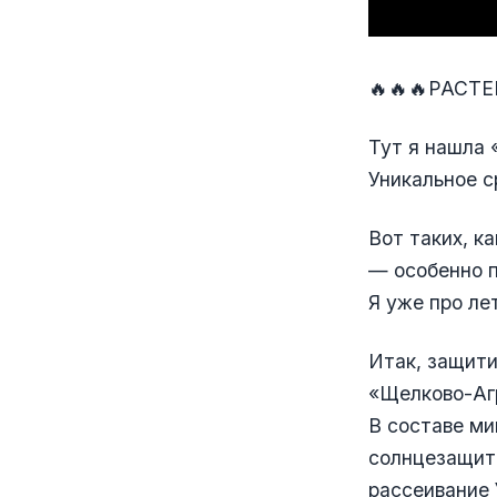
🔥🔥🔥РАСТ
Тут я нашла 
Уникальное с
Вот таких, к
— особенно 
Я уже про ле
Итак, защити
«Щелково-Аг
В составе ми
солнцезащит
рассеивание 