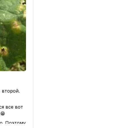
 второй.
ся все вот
.😁
но. Поэтому