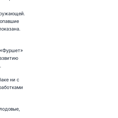
кружающей.
 опавшие
показана.
, «Фуршет»
развитию
.
баке ни с
работками
плодовые,