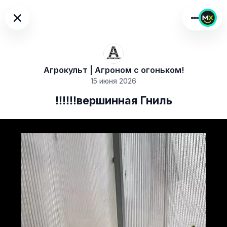
×
Агрокульт | Агроном с огоньком!
15 июня 2026
‼️‼️‼️вершинная Гниль