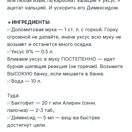
или любая известь/карбонат кальция + уксус =
ацетат кальция). И ускорить его Димексидом.
🔸
ИНГРЕДИЕНТЫ
✅Доломитовая мука — 1 ст. л. с горкой. Горку
огромной не делайте, иначе уксус всю муку не
возьмёт и останется много осадка.
✅Уксус 9% — 0.5 л.
Вливаем уксус в муку ПОСТЕПЕННО — идет
бурная шипящая реакция (не горячая). Возьмите
ВЫСОКУЮ банку, если мешаете в банке.
✅Вода — 10 л.
Туда:
✅Бактофит — 20 г или Алирин (сенн.
палочка) — 2-3 таб.;
✅Димексид — 5 мл — вещ-ва быстрее
достигнут цели.