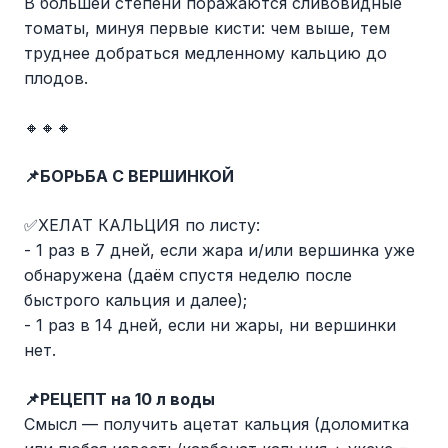
В большей степени поражаются сливовидные
томаты, минуя первые кисти: чем выше, тем
труднее добраться медленному кальцию до
плодов.
🔸️🔸️🔸️
📌
БОРЬБА С ВЕРШИНКОЙ
✅ХЕЛАТ КАЛЬЦИЯ по листу:
- 1 раз в 7 дней, если жара и/или вершинка уже
обнаружена (даём спустя неделю после
быстрого кальция и далее);
- 1 раз в 14 дней, если ни жары, ни вершинки
нет.
📌
РЕЦЕПТ на 10 л воды
Смысл — получить ацетат кальция (доломитка