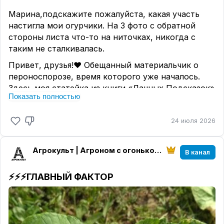
Марина,подскажите пожалуйста, какая участь
настигла мои огурчики. На 3 фото с обратной
стороны листа что-то на ниточках, никогда с
таким не сталкивалась.
Привет, друзья!❤️ Обещанный материальчик о
пероноспорозе, время которого уже началось.
Здесь моя статейка из книги «Дачных Подсказок»
Показать полностью
с рекомендациями по «уходу за больным».
На фото от подписчицы — начало болезни.
24 июля 2026
Обратите внимание на жёлтые пятна,
ограниченные прожилками листа. Потому они
имеют углы и грани. «Квадратики».
Агрокульт | Агроном с огоньком!
В канал
Круглые пятна — это о другом.
⚡️⚡️⚡️ГЛАВНЫЙ ФАКТОР
И вот я всех прошу присылать 2 стороны листа,
чтобы круглые пятна тоже идентифицировать,
ведь они разную природу имеют. Здесь, автор
прислал всё правильно, только в полный рост
растение забыл. А это тоже важный показатель.