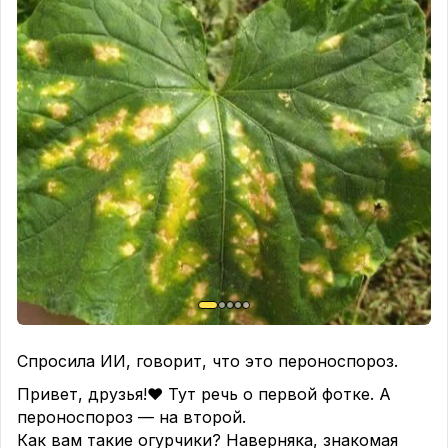
Сейчас таким растениям Тиовит Джет давать уже
поздно. Потому переходим на Ревус и Превикур
Энерджи так, как написано на этих скринах.
Кстати, у жителей близ лежащих стран «бывшего
союза» есть аналог — «Энергодар». Вот, как
только наша бригада из Белоруси поедет домой,
я им закажу.😁
Что касается грибов «бусин» на ножке на
последней фотке — видно плохо, — могу лишь
предположить, что это яйца насекомых типа
Златоглазки.
Откладывает яйца на «ниточках». Очень похоже.
Златоглазка — борец с вредителями огородных
культур.
Спросила ИИ, говорит, что это пероноспороз.
❓У кого пероноспороз уже пришёл?
Привет, друзья!❤ Тут речь о первой фотке. А
Как боретесь? Запускать нельзя.
пероноспороз — на второй.
А кто воспользовался моими рекомендациями и
Как вам такие огурчики? Наверняка, знакомая