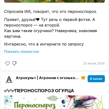
Спросила ИИ, говорит, что это пероноспороз.
Привет, друзья!❤ Тут речь о первой фотке. А
пероноспороз — на второй.
Как вам такие огурчики? Наверняка, знакомая
картина.
Интересно, что в интернете по запросу
«пероноспороз» выдаются все вот эти картинки,
Показать полностью
хотя пероноспороз тут только один. Я всё
скачала.😁
23 июля 2026
ИИ ответит так, как вопрос задать. Еще и прямо
противоположно. Поэтому никак не может быть
Агрокульт | Агроном с огоньком!
В канал
аргументом. С ним можно общаться только при
условии, что ты сам глубоко погружен в тему,
✅✅✅ПЕРОНОСПОРОЗ ОГУРЦА
обладаешь запасом знаний и можешь отличить
«зерна от плевел». Ведь ИИ всего лишь собирает
«человеческие данные» с разных ресурсов, а «не
ошибаются только боги». Иногда и