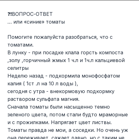
❓❗️ВОПРОС-ОТВЕТ
… или «синие» томаты
Помогите пожалуйста разобраться, что с
томатами.
В лунку - при посадке клала горсть компоста
,золу ,горчичный жмых 1 ч.л и 1ч.л кальциевой
селитры
Неделю назад - подкормила монофосфатом
калия ( 1ст .л на 10 л воды ),
сегодня с утра - внекормовую подкормку
раствором сульфата магния.
Сначала томаты были насыщенно темно
зеленого цвета, потом стали будто мраморные
и с прожилками. Напрягает цвет листвы.
Томаты правда не мои, а соседки. Но очень уж
она переживает, сажает давно, но с таким не