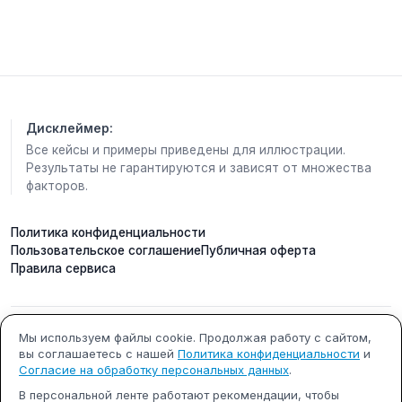
эффективность рекламы ! И всеми любимые
короткие ссылки создает 😉.
Универсальный инструмент - где все что нужно
владельцу/админу канала собрано в одном боте .
И больше не нужны «Откуда подписки бот» и
Дисклеймер:
«Чаткиперы».
Весь функционал в одном боте
Все кейсы и примеры приведены для иллюстрации.
Результаты не гарантируются и зависят от множества
2.
2 бота для комментариев к постам
.
факторов.
Подробно писала
здесь
- для каких случаев что
выбрать
Политика конфиденциальности
3.
Мах gate
- универсальный умный сервис для
Пользовательское соглашение
Публичная оферта
авто постинга из ТГ в МАХ и наоборот
Правила сервиса
P.S. Если вы только начинаете свой путь в МАХ -
то начните с мини уроков
ИП Кобилинский Артем
ИНН 615490002327
Мы используем файлы cookie. Продолжая работу с сайтом,
👉🏻
Как создать канал в Мах , подключить
вы соглашаетесь с нашей
Политика конфиденциальности
и
Сергеевич
комментарии, настроить папки и привлечь
Согласие на обработку персональных данных
.
первых подписчиков
.
Они 👉 здесь
ОГРНИП 322619600000731
г. Ростов-на-Дону
В персональной ленте работают рекомендации, чтобы