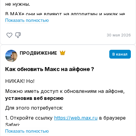
не нужны.
В МАХе они не влияют на алгоритмы и никак не
Показать полностью
характеризуют ваш канал. В отличие от Дзена,
ВК, Рутуб и запрещенных сетей здесь
комментарии не продвигают вас в ленте
30 мая 2026
2.
Общение с подписчиками
- это инструмент
продаж без продаж
ПРОДВИЖЕНИЕ
В канал
Раскрытие вашей экспертности и выстраивания
Как обновить Макс на айфоне ?
уровня доверия.
А теперь - как правильно выстроить это
НИКАК! Но!
общение?
Можно иметь доступ к обновлениям на айфоне,
На сегодня есть 2 способа:
установив веб версию
1.
Подключение бота с комментариями
.
Для этого потребуется:
Например,
tapbox.ru
1. Откройте ссылку
https://web.max.ru
в браузере
2.
Создание чата/группы и привязка её с
Safari;
помощью ботов к вашему каналу
.
Показать полностью
2. Нажмите на три точки в нижней части экрана и