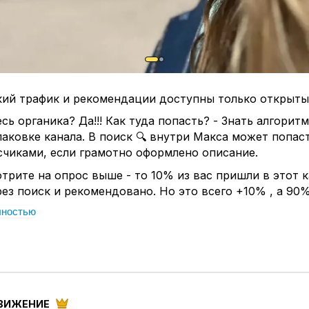
кий трафик и рекомендации доступны только открыты
есь органика? Да!!! Как туда попасть? - Знать алгоритм
паковке канала. В поиск 🔍 внутри Макса может попаст
счиками, если грамотно оформлено описание.
трите на опрос выше - то 10% из вас пришли в этот 
ез поиск и рекомендовано. Но это всего +10% , а 90
вые регулярно повторяемые мои действия ))
лностью
быть приватным каналам ? - привлекать аудиторию це
и.
Бесплатные методы привлечения работают одина
и для приватных каналов
специально приложила вам два своих канала :
ВИЖЕНИЕ
ЖЕНИЕ
-
открытый. +84 подписчиков за неделю
. Инс