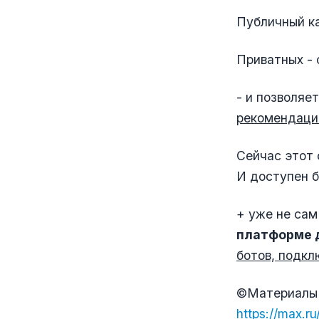
Публичный ка
Приватных - 
- и позволяе
рекомендаци
Сейчас этот 
И доступен б
+ уже не сам
платформе 
ботов, подкл
©️Материалы
https://max.r