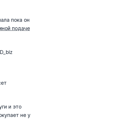
нала пока он
мной подаче
D_biz
сет
уги и это
окупает не у