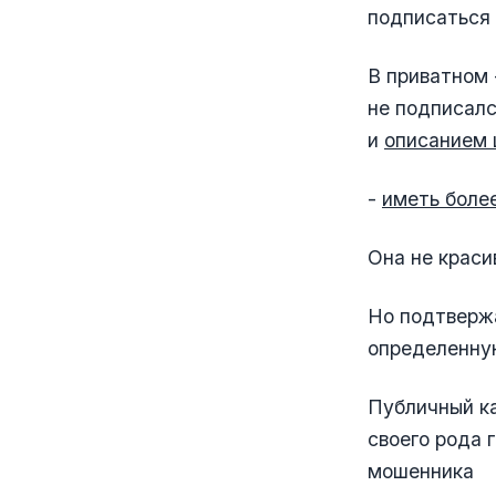
подписаться 
В приватном 
не подписалс
и
описанием 
-
иметь боле
Она не красив
Но подтвержа
определенну
Публичный ка
своего рода 
мошенника