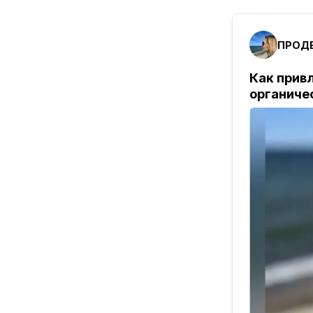
ПРОД
Как прив
органиче