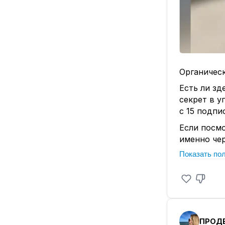
Органичес
Есть ли зд
секрет в у
с 15 подпи
Если посмо
именно чер
через целе
Показать по
А как же 
действиям
открытых 
В скринах 
ПРОД
▫️
ПРОДВИ