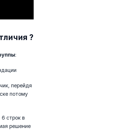
тличия ?
группы
:
ндации
чик, перейдя
иске потому
м 6 строк в
имая решение