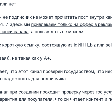
или нет
- не подписчик не может прочитать пост внутри ка
я. И здесь мы
привлекаем только на оффер в рекла
шапки канала
, а пользу дать не можем.
е короткую ссылку
, состоящую из idИНН_biz или seI
ая)), не такая как у А+.
ет, что этот канал проверен государством, что не
ю надежность для подписчика
нал при создании проходит проверку через гос усл
гарантия для покупателя, что он читает контент и п