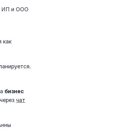
я ИП и ООО
 как
ланируется.
на
бизнес
 через
чат
Анны