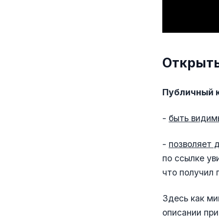
Открыты
Публичный к
-
быть види
-
позволяет 
по ссылке ув
что получил 
Здесь как м
описании при