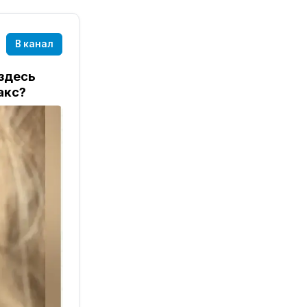
В канал
 здесь
акс?