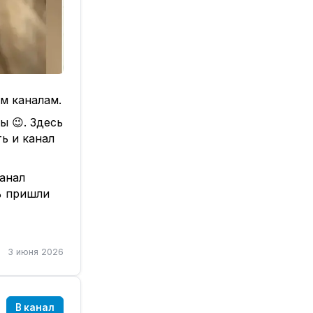
м каналам.
ы 😉. Здесь
ь и канал
канал
% пришли
левыми
ково и для
3 июня 2026
В канал
трументы