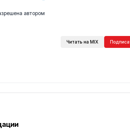
азрешена автором
Читать на MIX
Подписа
дации