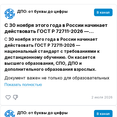
ДПО: от буквы до цифры
В канал
С 30 ноября этого года в России начинает
действовать ГОСТ Р 72711-2026 —…
С
30 ноября этого года в России начинает
действовать ГОСТ Р 72711-2026 —
национальный стандарт с требованиями к
дистанционному обучению. Он касается
высшего образования, СПО, ДПО и
дополнительного образования взрослых.
Документ важен не только для образовательных
организаций, но и для заказчиков обучения:
Показать полностью
работодателей, ведомств, учреждений, которые
покупают обучение для сотрудников.
2 июля 2026
В стандарте есть три момента, на которые
стоит смотреть особенно внимательно.
ДПО: от буквы до цифры
В канал