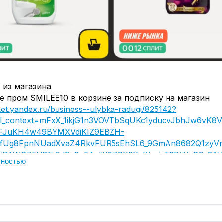
 из магазина
 пром SMILEE10 в корзине за подписку на магазин
ket.yandex.ru/business--ulybka-radugi/825142?
al_context=mFxX_1ikjG1n3VOVTbSqUKc1yducvJbhJw6vK8
FJuKH4w49BYMXVdiKIZ9EBZH-
TefUg8FpnNUadXvaZ4RkvFUR5sEhSL6_9GmAn8682Q1zyVm
ejPAWQZFVBfh6d9e3oT4uliK8ZSX3XyIYqsjyE3BtiYcCCs8%
лностью
&utm_medium=link&publicId=4u5qecqdxa4gnukd1x0tyjgm
d=1003&distr_type=7&utm_source=partner_network&pp=
9611