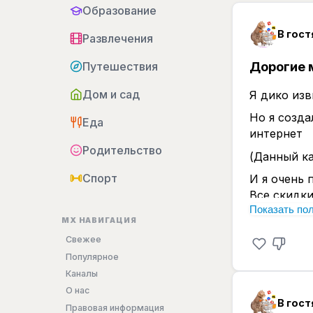
Образование
В гост
Развлечения
Дорогие 
Путешествия
Дом и сад
Я дико изв
Но я созд
Еда
интернет
Родительство
(Данный ка
Спорт
И я очень 
Все скидки
Показать по
https://max
MX НАВИГАЦИЯ
Это после
Свежее
Популярное
Каналы
О нас
В гост
Правовая информация