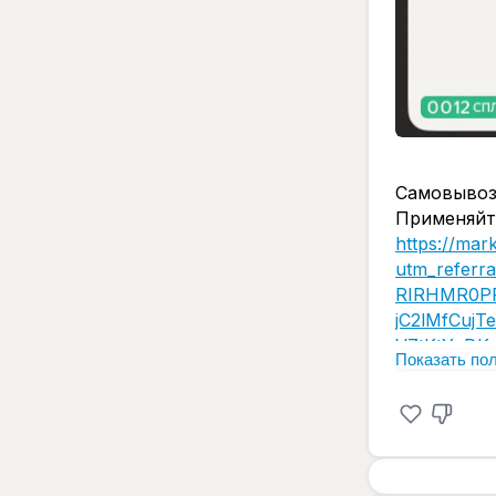
Самовывоз
Применяйте
https://mar
utm_referr
RIRHMR0P
jC2lMfCuj
V7tKtYpDK
Показать по
ponsored=1
69611&mcli
paign=1476