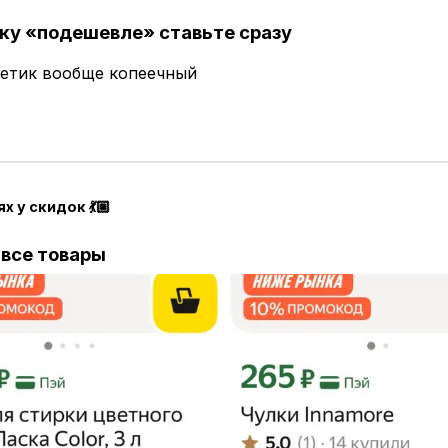
ку «подешевле» ставьте сразу
гетик вообще копеечный
ях у скидок 💃🏼
все товары