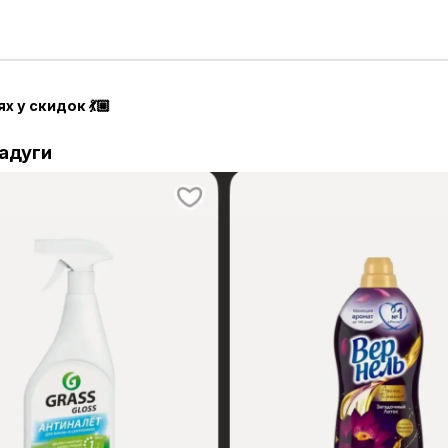
ях у скидок 💃🏼
адуги