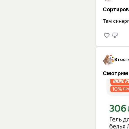
Сортиров
Там синер
В гост
Смотрим 