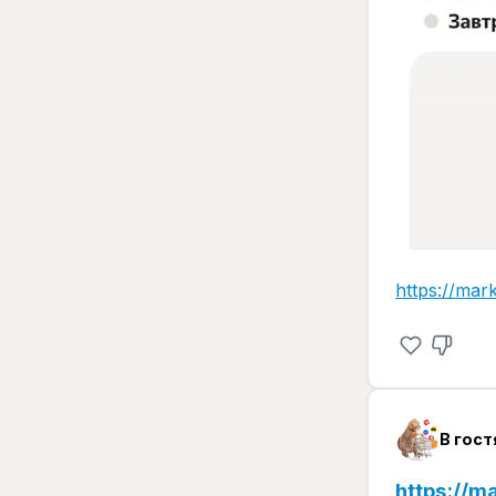
https://mar
В гост
https://m