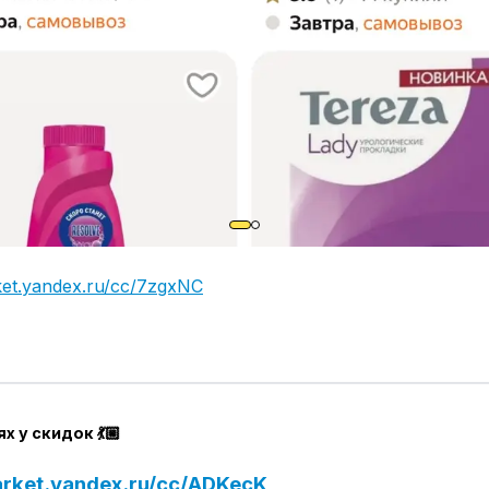
ket.yandex.ru/cc/7zgxNC
ях у скидок 💃🏼
arket.yandex.ru/cc/ADKecK