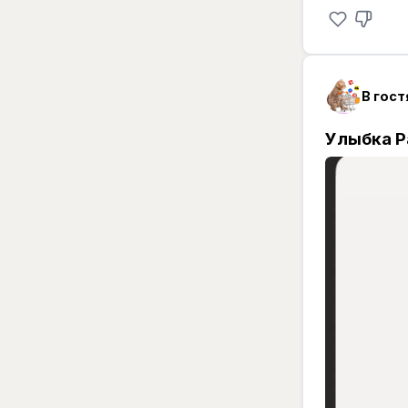
В гост
Улыбка Р