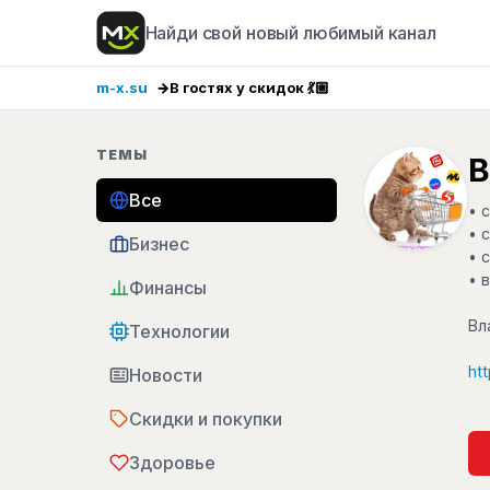
Найди свой новый любимый канал
m-x.su
В гостях у скидок 💃🏼
ТЕМЫ
В
Все
• 
• 
Бизнес
• 
• 
Финансы
Вл
Технологии
ht
Новости
Скидки и покупки
Здоровье