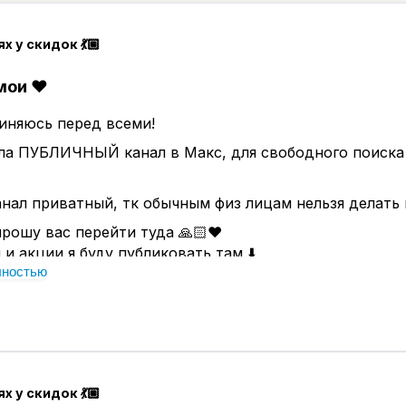
ях у скидок 💃🏼
мои ❤️
иняюсь перед всеми!
ала ПУБЛИЧНЫЙ канал в Макс, для свободного поиска
нал приватный, тк обычным физ лицам нельзя делать
прошу вас перейти туда 🙏🏻❤️
 и акции я буду публиковать там ⬇️
лностью
.ru/se13590469_biz
дний переезд. Обещаю)
ях у скидок 💃🏼