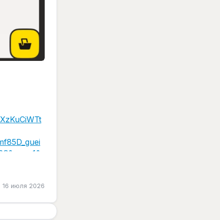
VXzKuCiWTt
f85D_guei
2C&cpa=1&s
hw&clid=147
900&utm_cam
16 июля 2026