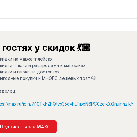
 гостях у скидок 💃🏼
скидки на маркетплейсах
скидки, глюки и распродажи в магазинах
скидки и глюки на доставках
выгодные покупки и МНОГО дешевых трат 🤭
аделец:
tps://max.ru/join/7j10TklrZhQtvs35dvhLFjpxN6PC0zcjxXQnumnzlkY
Подписаться в МАКС