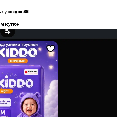
ях у скидок 💃🏼
м купон