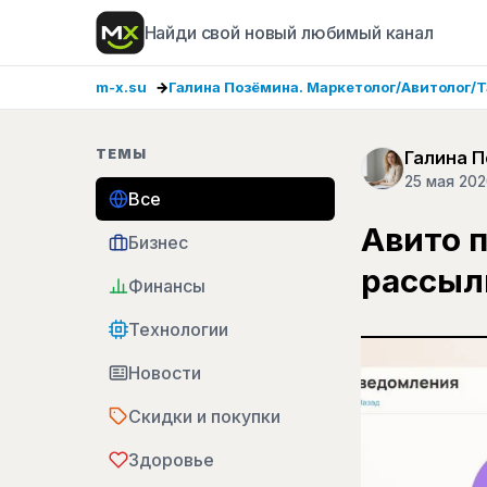
Найди свой новый любимый канал
m-x.su
Галина Позёмина. Маркетолог/Авитолог/Т
ТЕМЫ
Галина П
25 мая 20
Все
Авито 
Бизнес
рассыл
Финансы
Технологии
Новости
Скидки и покупки
Здоровье