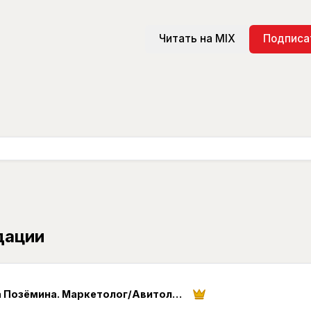
Читать на MIX
Подписа
дации
Галина Позёмина. Маркетолог/Авитолог/Таргетолог