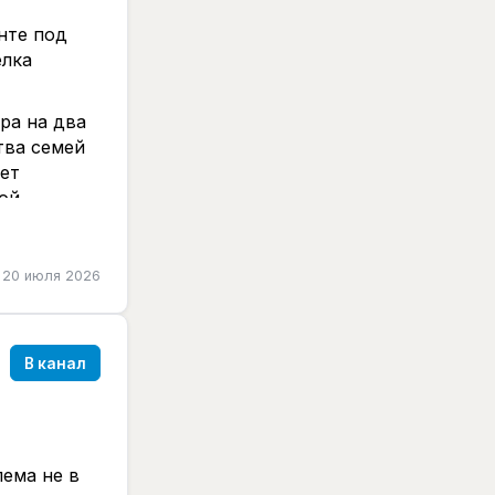
онте под
елка
ра на два
тва семей
ает
ной
нь, писать
20 июля 2026
кт
я с самого
ь.
В канал
актный:
 материалы»
 связан с
ема не в