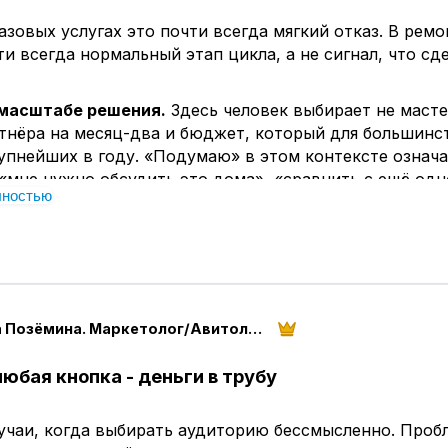
азовых услугах это почти всегда мягкий отказ. В рем
ти всегда нормальный этап цикла, а не сигнал, что сд
 масштабе решения.
Здесь человек выбирает не масте
ртнёра на месяц-два и бюджет, который для большинс
упнейших в году. «Подумаю» в этом контексте означ
«мне нужно обсудить это дома», «сравнить с ещё од
лностью
 «посчитать, укладываемся ли в бюджет».
т момент начать дожимать - звонить на следующий де
шили?», предлагать скидку за быстрое решение - эффе
Клиент считывает давление именно как то, чего боялс
о его торопят, чтобы не дать пересчитать и передумат
Галина Позёмина. Маркетолог/Авитолог/Таргетолог
отает вместо дожима:
ровать договорённость на конкретный срок, не абстр
любая кнопка - деньги в трубу
аётся в силе N дней, дальше могут измениться цены на
 а не манипуляция срочностью, если он действительно
тавщиков, а не выдуман для давления.
учаи, когда выбирать аудиторию бессмысленно. Пробл