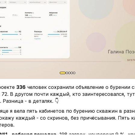
как нажать «Списать и разослать» - посчитайте окупа
щения + размер скидки + комиссия - против ожидаем
в сделку. Если не считали, вы нажимаете не на кнопку
 на спусковой крючок собственного бюджета.
 сторону посчитал. Очень тщательно посчитал, повер
, когда посчитаете вы.
роекте
336
человек сохранили объявление о бурении с
 72. В другом почти каждый, кто заинтересовался, тут
 Разница - в деталях. 👇
яце я вела пять кабинетов по бурению скважин в раз
окажу каждый - со скринов, без причёсывания. Пять к
теров.
 №1 - рабочая лошадка.
198 заявок, конверсия 9 %, ко