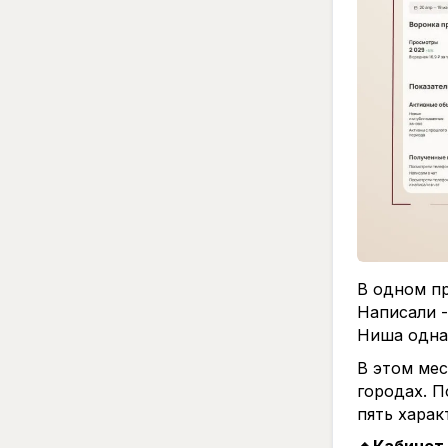
Перед тем 
Цена сооб
конверсии 
нажимаете
Авито свою
Теперь жду
В одном п
Написали -
Ниша одна.
В этом мес
городах. П
пять харак
🔹Кабинет