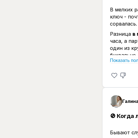
В мелких р
ключ - поч
сорвалась.
Разница
в
часа, а па
один из кр
буквально 
Показать по
бригадой»,
Если в это
«ну что ре
обратный. 
начала: чт
📌
Что раб
🔜 Зафикси
🚫
Когда 
«Смета ост
-
это факт,
ценами пос
Бывают сл