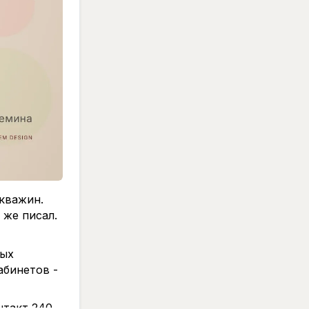
емость.
ой
. Вы
ьте.
кважин.
 же писал.
ных
абинетов -
нтакт 240