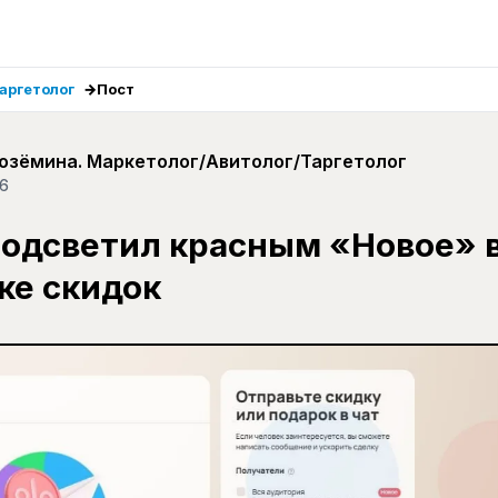
аргетолог
Пост
озёмина. Маркетолог/Авитолог/Таргетолог
26
подсветил красным «Новое» 
ке скидок