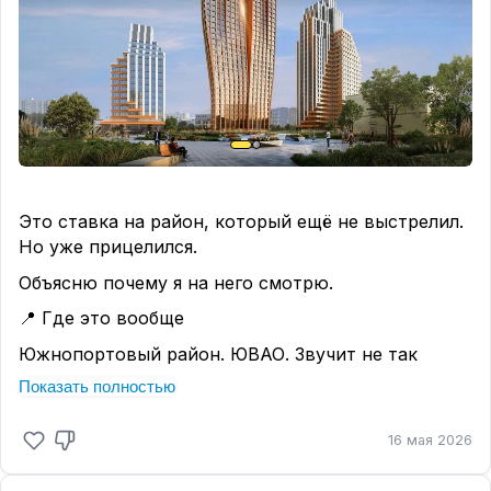
Это ставка на район, который ещё не выстрелил.
Но уже прицелился.
Объясню почему я на него смотрю.
📍 Где это вообще
Южнопортовый район. ЮВАО. Звучит не так
сексуально, как Хамовники.
Показать полностью
Но вот цифры:
— 3,5 км от Кремля
16 мая 2026
— 9 минут пешком до метро Дубровка
— 5 минут на машине до ТТК