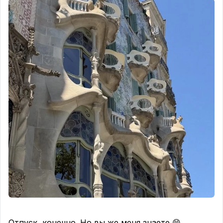
совсем другие деньги.
🏗 Кто строит
ГК ФСК. 20 лет на рынке, 132 сданных объекта.
Не самый гламурный девелопер — но один из
самых надёжных.
Разрешение на строительство получили в
феврале 2026-го.
Значит, деньги на эскроу уже работают, а не
лежат мёртвым грузом.
🏠 Что за продукт
Три башни. Каждая — отдельная архитектурная
история.
Потолки 3–3,55 м. Окна в пол. Виды — живые, не
нарисованные на рендере.
Двор закрытый — стена 5 метров по периметру,
водопад, ландшафт, лаунж с каминами.
Это не «огороженная парковка с качелями». Это
реально другой уровень двора для этой локации.
Отпуск, конечно. Но вы же меня знаете 😄