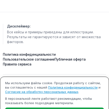
За такую локацию в других районах просят
совсем другие деньги.
🏗 Кто строит
ГК ФСК. 20 лет на рынке, 132 сданных объекта.
Дисклеймер:
Не самый гламурный девелопер — но один из
Все кейсы и примеры приведены для иллюстрации.
Результаты не гарантируются и зависят от множества
самых надёжных.
факторов.
Разрешение на строительство получили в
феврале 2026-го.
Значит, деньги на эскроу уже работают, а не
Политика конфиденциальности
Пользовательское соглашение
Публичная оферта
лежат мёртвым грузом.
Правила сервиса
🏠 Что за продукт
Три башни. Каждая — отдельная архитектурная
история.
Мы используем файлы cookie. Продолжая работу с сайтом,
ИП Кобилинский Артем
ИНН 615490002327
Потолки 3–3,55 м. Окна в пол. Виды — живые, не
вы соглашаетесь с нашей
Политика конфиденциальности
и
Сергеевич
Согласие на обработку персональных данных
.
нарисованные на рендере.
ОГРНИП 322619600000731
г. Ростов-на-Дону
Двор закрытый — стена 5 метров по периметру,
В персональной ленте работают рекомендации, чтобы
показывать более подходящие материалы.
водопад, ландшафт, лаунж с каминами.
Почта: support@m-x.su
Режим работы: будние дни с