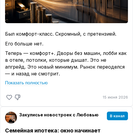
Был комфорт-класс. Скромный, с претензией.
Его больше нет.
Теперь — комфорт+. Дворы без машин, лобби как
в отеле, потолки, которые дышат. Это не
апгрейд. Это новый минимум. Рынок переоделся
— и назад не смотрит.
Показать полностью
Доля "простого" жилья тает. Массовые проекты
примеряют бизнес-класс и чувствуют себя в нём
органично. Застройщики поняли то, что умные
15 июня 2026
покупатели знали давно: люди платят за среду, а
не за метры.
Закулисье новостроек с Любовью
В канал
И вот тут начинается самое горячее.
Семейная ипотека: окно начинает
19 июня — заседание ЦБ. Аналитики SberCIB