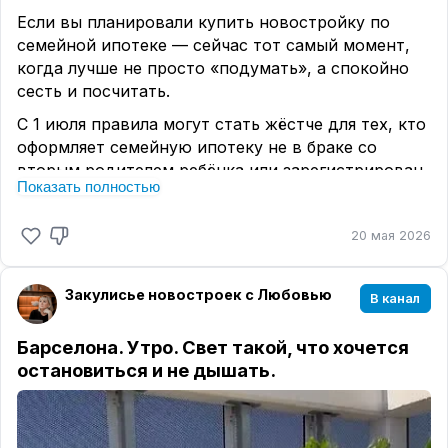
Если вы планировали купить новостройку по
Таких окон не бывает много.
семейной ипотеке — сейчас тот самый момент,
когда лучше не просто «подумать», а спокойно
сесть и посчитать.
С 1 июля правила могут стать жёстче для тех, кто
оформляет семейную ипотеку не в браке со
вторым родителем ребёнка или зарегистрирован
Показать полностью
отдельно.
Что меняется?
20 мая 2026
Если второй родитель уже пользовался льготной
ипотекой, либо на момент сделки родители не
Закулисье новостроек с Любовью
В канал
состоят в официальном браке и живут по разным
адресам, ставка может быть уже не привычные
Барселона. Утро. Свет такой, что хочется
6%.
остановиться и не дышать.
Обсуждаются варианты выше: 8–9%, а в
отдельных случаях — до 10–12%.
И вот здесь начинается самое интересное.