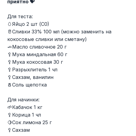
приятно
💝
Для теста:
🥚Яйцо 2 шт (С0)
🥛Сливки 33% 100 мл (можно заменить на
кокосовые сливки или сметану)
🧈Масло сливочное 20 г
🥄Мука миндальная 60 г
🥄Мука кокосовая 30 г
🥄Разрыхлитель 1 чл
🥄Сахзам, ванилин
🧂Соль щепотка
Для начинки:
🌱Кабачок 1 кг
🥄Корица 1 чл
🍋Сок лимона 25 г
🥄Сахзам