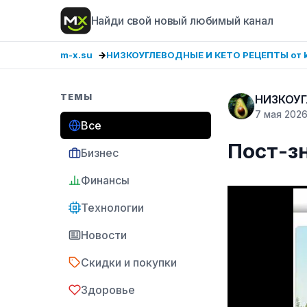
Найди свой новый любимый канал
m-x.su
НИЗКОУГЛЕВОДНЫЕ И КЕТО РЕЦЕПТЫ от k
ТЕМЫ
НИЗКОУГ
7 мая 202
Все
Пост-з
Бизнес
Финансы
Технологии
Новости
Скидки и покупки
Здоровье