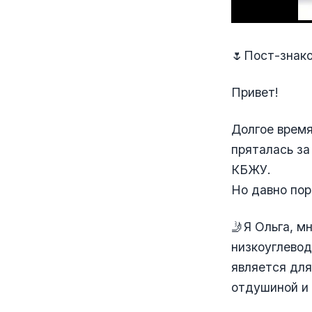
🌷Пост-знак
Привет!
Долгое время
пряталась за
КБЖУ.
Но давно пор
🤳Я Ольга, м
низкоуглевод
является для
отдушиной и 