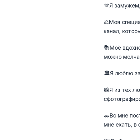
🫶Я замужем,
⚖️Моя специа
канал, котор
📚Моё вдохно
можно молчат
🏛️Я люблю з
📸Я из тех л
сфотографиро
🚗Во мне по
мне ехать, в