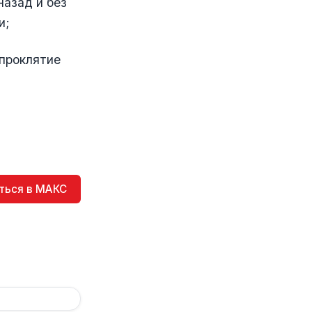
 назад и без
и;
 проклятие
ться в МАКС