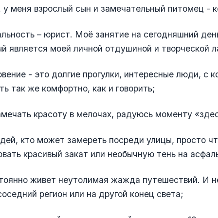
 у меня взрослый сын и замечательный питомец - к
льность – юрист. Моё занятие на сегодняшний ден
ый является моей личной отдушиной и творческой 
вение - это долгие прогулки, интересные люди, с 
ь так же комфортно, как и говорить;
амечать красоту в мелочах, радуюсь моменту «здес
юдей, кто может замереть посреди улицы, просто ч
вать красивый закат или необычную тень на асфал
стоянно живет неутолимая жажда путешествий. И н
 соседний регион или на другой конец света;