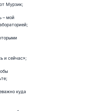
от Мурзик;
ь – мой
лабораторией;
которыми
ь и сейчас»;
тобы
ьте;
еважно куда