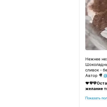
Нежнее не
Шоколадный
сливок - 
Автор 🎥
@
❤️💜💛
Оста
желание т
Показать по
Форма, ди