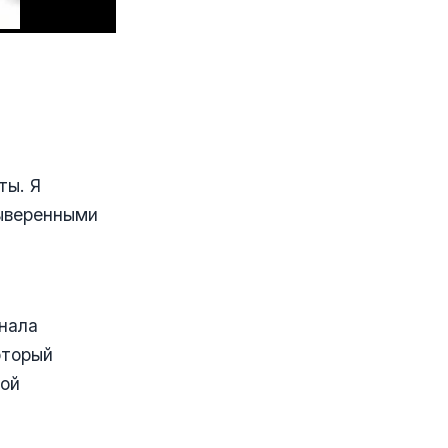
ты. Я
выверенными
анала
оторый
ной