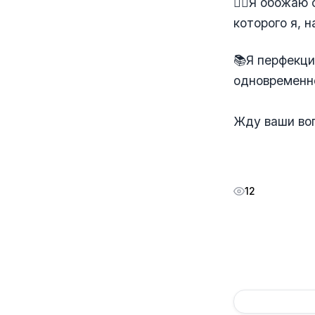
🏋️‍♀️Я обожа
которого я, 
📚Я перфекци
одновременн
Жду ваши во
12