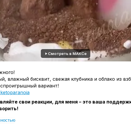
Смотреть в МАКСе
жного!
, влажный бисквит, свежая клубника и облако из вз
беспроигрышный вариант!
ketoparanoia
вляйте свои реакции, для меня – это ваша поддержк
ворить!
лностью
аметром 16см (можно и чуть больше)