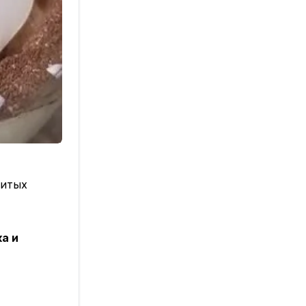
битых
а и