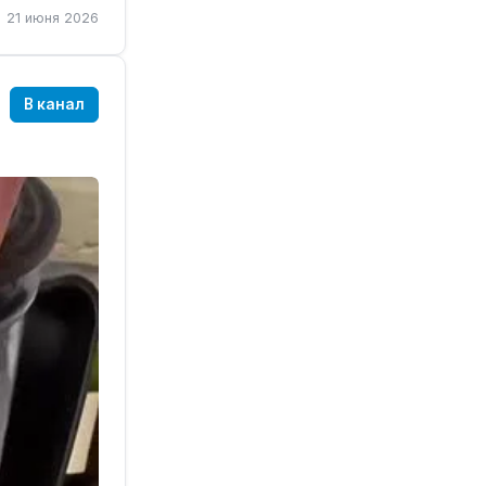
21 июня 2026
В канал
бую ягоду