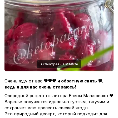
#кетомороженое #кетодесерт #кетоблюдо #keto
🧂Соль щепотка
#кетоджелато
Для крема «Йогуртовый дипломат»:
🥛Сливки 33% 250 г
🥛Йогурт греческий 200 г
🥚Желток 3 шт больших
🥄Желатин 5 г плюс вода для желатина 20 г
🥄Сахзам, ванилин
Для шоколадного ганаша:
🍫Какао тёртое или шоколад б/ с 30 г
🥄Какао 1 чл
Смотреть в МАКСе
🥛Сливки 33% 120 г
🥄Сахзам
Очень жду от вас
🤎🤎🤎
и обратную связь
💬
,
Для прослойки и украшения:
ведь я для вас очень стараюсь!
🍓Клубника 250 г (любая ягода)
Очередной рецепт от автора Елены Малашенко ❤️
Готовим крем:
Варенье получается идеально густым, тягучим и
1. Замочить желатин в воде, оставить набухать.
сохраняет всю прелесть свежей ягоды.
2. В сотейнике нагреть сливки до 50°, добавить
Это природный десерт, который подходит для
взбитые вилкой желтки, сахзам, ванилин.