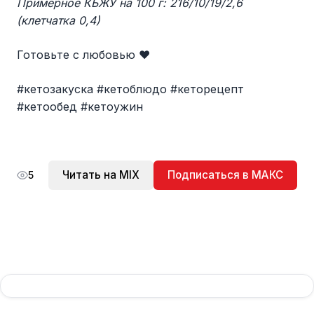
Примерное КБЖУ на 100 г: 216/10/19/2,6
(клетчатка 0,4)
Готовьте с любовью ❤️
#кетозакуска #кетоблюдо #кеторецепт
#кетообед #кетоужин
Читать на MIX
Подписаться в МАКС
5