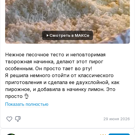
Смотреть в МАКСе
Нежное песочное тесто и неповторимая
творожная начинка, делают этот пирог
особенным. Он просто тает во рту!
Я решила немного отойти от классического
приготовления и сделала ее двухслойной, как
пирожное, и добавила в начинку лимон. Это
просто 👌
Показать полностью
Автор 🎥
@ketoparanoia
Ваши
💕
и
💬
будут благодарностью за рецепт!
29 июня 2026
Для основы: форма 16х16 см