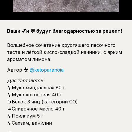
Ваши 💕и 💬 будут благодарностью за рецепт!
Волшебное сочетание хрустящего песочного
теста и лёгкой кисло-сладкой начинки, с ярким
ароматом лимона
Автор 🎥
@ketoparanoia
Для тарталеток:
🥄Мука миндальная 80 г
🥄Мука кокосовая 40 г
🥚Белок 3 яиц (категории СО)
🧈Сливочное масло 40 г
🥄Псиллиум 5 г
🥄Сахзам, ванилин