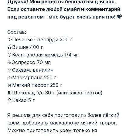
Друзья! Мои рецепты бесплатны для вас.
Если оставите любой смайл и комментарий
под рецептом – мне будет очень приятно!
💝
Состав:
🥠Печенье Савоярди 200 г
🍒Вишня 400 г
🥄Ксантановая камедь 1/4 чл
☕️Эспрессо 70 мл
🥄Сахзам, ванилин
🧀Маскарпоне 250 г
🍚Мягкий творог 250 г
🍫Шоколад б/с 30 г (или какао тёртое)
🥄Какао 5 г
Я решила для себя приготовить более лёгкий
крем, добавив в маскарпоне мягкий творог.
Можно приготовить крем только из