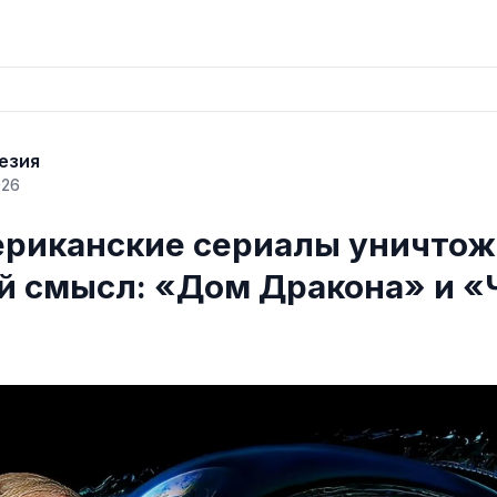
езия
026
ериканские сериалы уничто
й смысл: «Дом Дракона» и «