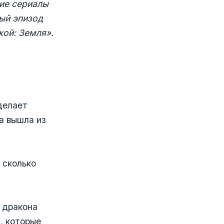
ие сериалы
ый эпизод
жой: Земля».
делает
а вышла из
 сколько
о дракона
, которые