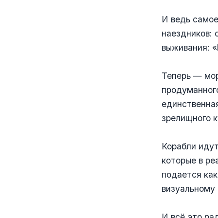
И ведь самое
наездников: 
выживания: «
Теперь — мор
продуманного
единственная
зрелищного к
Корабли идут
которые в ре
подается как
визуальному 
И всё это ра