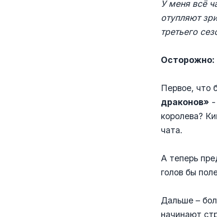
У меня всё 
отупляют зри
третьего сез
Осторожно:
Первое, что 
драконов»
королева? Ки
чата.
А теперь пре
голов бы пол
Дальше – бо
начинают стр