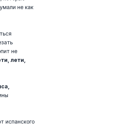
умали не как
аться
езать
пит не
ти, лети,
са,
ины
от испанского