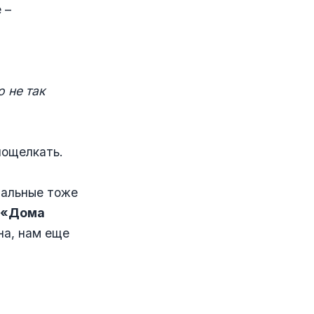
 –
о не так
пощелкать.
тальные тоже
«Дома
на, нам еще