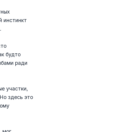
тных
й инстинкт
…
сто
ак будто
лбами ради
ые участки,
 Но здесь это
ному
, мог