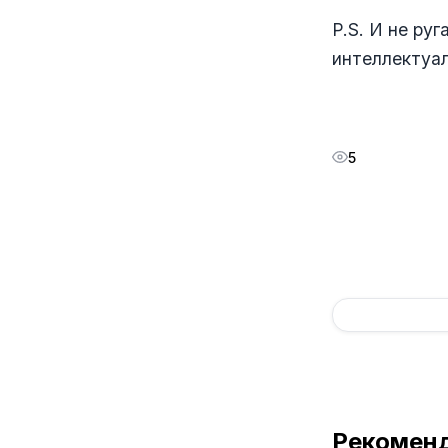
P.S. И не ру
интеллектуа
5
Рекомен