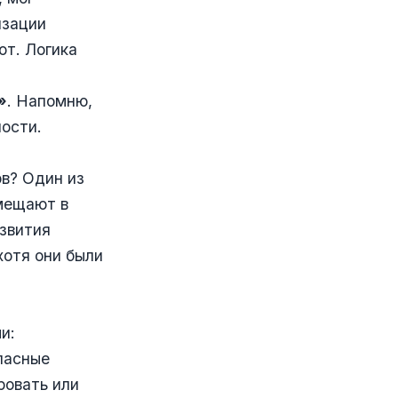
изации
от. Логика
»
. Напомню,
ости.
в? Один из
омещают в
азвития
хотя они были
и:
пасные
ровать или