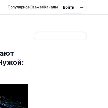
Популярное
Свежее
Каналы
Войти
жают
Чужой: