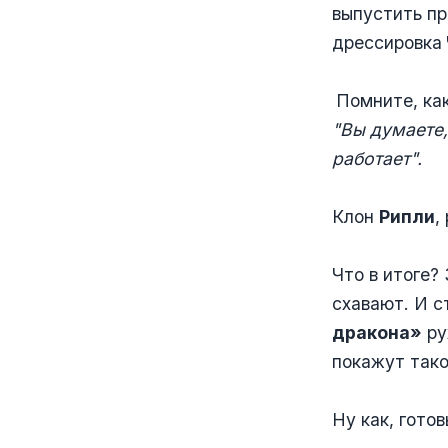
выпустить пр
дрессировка
Помните, ка
"Вы думаете,
работает".
Клон
Рипли
,
Что в итоге?
схавают. И с
дракона»
ру
покажут так
Ну как, гото