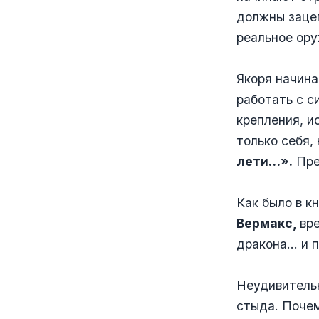
должны зацеп
реальное ору
Якоря начина
работать с с
крепления, и
только себя,
лети…».
Пр
Как было в к
Вермакс,
вр
дракона… и п
Неудивительн
стыда. Почем