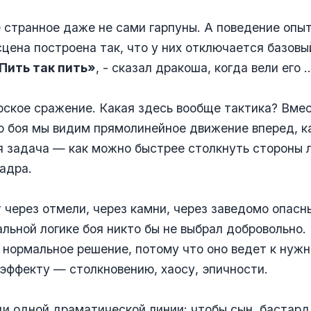
 странное даже не сами гарпуны. А поведение опы
сцена построена так, что у них отключается базовы
Пить так пить»
, - сказал дракоша, когда вели его 
ское сражение. Какая здесь вообще тактика? Вме
 боя мы видим прямолинейное движение вперед, к
 задача — как можно быстрее столкнуть стороны 
адра.
 через отмели, через камни, через заведомо опасн
альной логике боя никто бы не выбрал добровольно.
 нормальное решение, потому что оно ведет к нуж
эффекту — столкновению, хаосу, эпичности.
ди одной драматической линии: чтобы сын, бастард