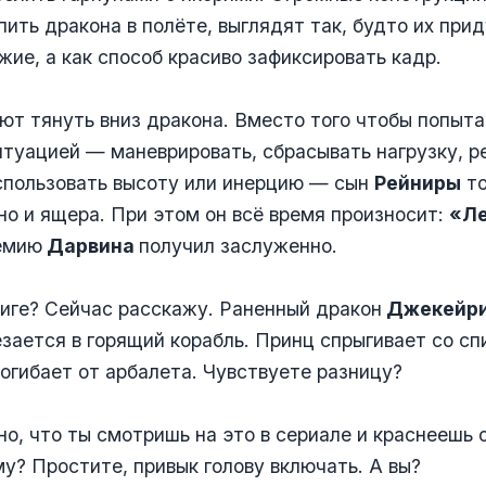
ить дракона в полёте, выглядят так, будто их прид
жие, а как способ красиво зафиксировать кадр.
ют тянуть вниз дракона. Вместо того чтобы попыт
итуацией — маневрировать, сбрасывать нагрузку, р
спользовать высоту или инерцию — сын
Рейниры
то
 но и ящера. При этом он всё время произносит:
«Ле
емию
Дарвина
получил заслуженно.
ниге? Сейчас расскажу. Раненный дракон
Джекейри
езается в горящий корабль. Принц спрыгивает со сп
огибает от арбалета. Чувствуете разницу?
о, что ты смотришь на это в сериале и краснеешь 
у? Простите, привык голову включать. А вы?