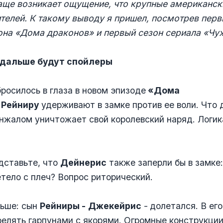
чаще возникает ощущение, что крупные американск
телей. К такому выводу я пришел, посмотрев перв
она «Дома драконов» и первый сезон сериала «Чу
 дальше будут спойлеры
бросилось в глаза в новом эпизоде
«Дома
-
Рейниру
удерживают в замке против ее воли. Что 
нжалом уничтожает свой королевский наряд. Логик
дставьте, что
Дейнерис
также заперли бы в замке:
етело с плеч? Вопрос риторический.
льше: сын
Рейниры -
Джекейрис
-
долетался. В ег
елять гарпунами с якорями. Огромные конструкции