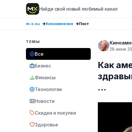
Найди свой новый любимый канал
m-x.su
Киноамнезия
Пост
ТЕМЫ
Киноамн
28 июня 2
Все
Как ам
Бизнес
здравы
Финансы
…
Технологии
Новости
Скидки и покупки
Здоровье