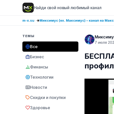
Найди свой новый любимый канал
m-x.su
Миксимус (ex. Максимус) – канал на Мак
ТЕМЫ
Миксимус
7 июля 20
Все
БЕСПЛА
Бизнес
профил
Финансы
Технологии
Новости
Скидки и покупки
Здоровье