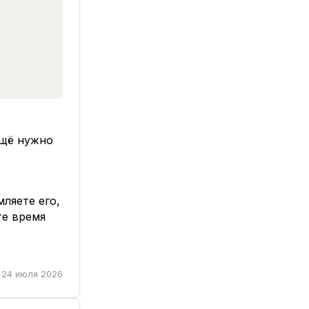
ещё нужно
ляете его,
те время
24 июля 2026
иксимус