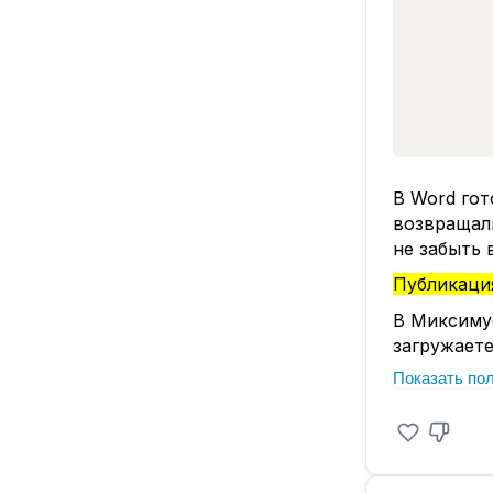
В Word гот
возвращали
не забыть 
Публикация
В Миксимус
загружаете
выхода.
Показать по
Всё до пуб
✨ Текст м
Вставьте 