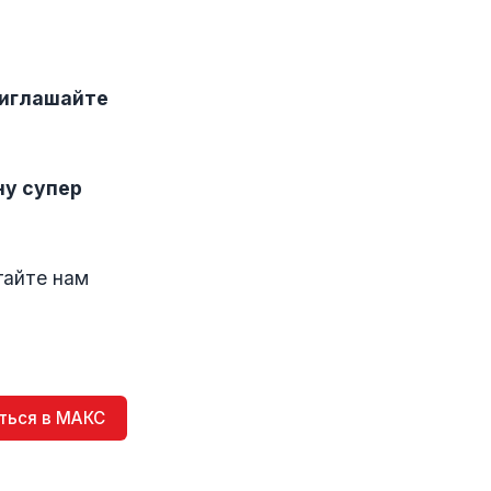
иглашайте
ну супер
гайте нам
ться в МАКС