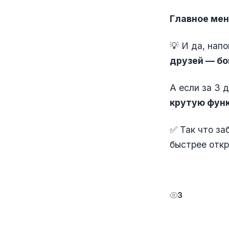
Главное мен
💡 И да, на
друзей — бо
А если за 3 
крутую функ
✅ Так что за
быстрее откр
3