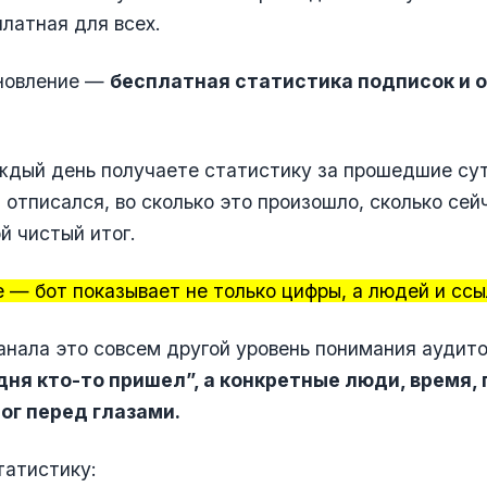
латная для всех.
бновление —
бесплатная статистика подписок и о
ждый день получаете статистику за прошедшие сут
 отписался, во сколько это произошло, сколько сей
ой чистый итог.
 — бот показывает не только цифры, а людей и ссыл
анала это совсем другой уровень понимания аудит
дня кто-то пришел”, а конкретные люди, время, 
тог перед глазами.
татистику: