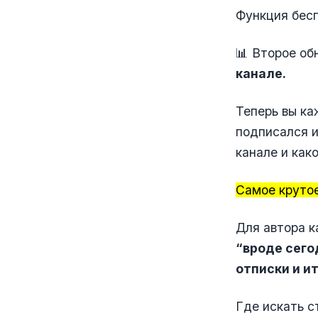
Функция бесп
📊 Второе о
канале.
Теперь вы ка
подписался и
канале и как
Самое крутое
Для автора к
“вроде сего
отписки и и
Где искать с