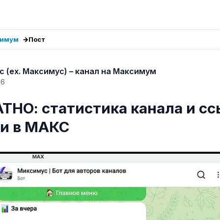
симум
Пост
 (ex. Максимус) – канал на Максимум
26
ТНО: статистика канала и сс
и в МАКС