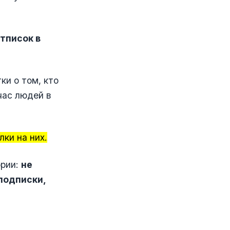
тписок в
ки о том, кто
час людей в
ки на них.
ории:
не
подписки,