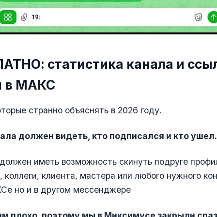
ЛАТНО: статистика канала и ссы
 в МАКС
оторые странно объяснять в 2026 году.
ала должен видеть, кто подписался и кто ушел.
к должен иметь возможность скинуть подруге профи
 коллеги, клиента, мастера или любого нужного кон
Се но и в другом мессенджере
им плохо, поэтому мы в Миксимусе закрыли сраз