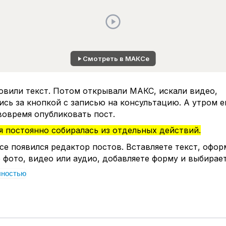
Смотреть в МАКСе
овили текст. Потом открывали МАКС, искали видео,
сь за кнопкой с записью на консультацию. А утром 
вовремя опубликовать пост.
 постоянно собиралась из отдельных действий.
е появился редактор постов. Вставляете текст, оформ
 фото, видео или аудио, добавляете форму и выбирае
лностью
ликации делается в одном окне.
ожно быстро привести в порядок
готовый текст и включите
бесплатную ИИ-вёрстку
. М