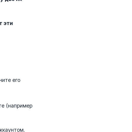
т эти
ните его
ите (например
ккаунтом.