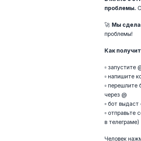
проблемы.
О
🚀
Мы сдела
проблемы!
Как получит
▫️ запустите
▫️ напишите 
▫️ перешлите
через @
▫️ бот выдас
▫️ отправьте
в телеграме)
Человек нажм