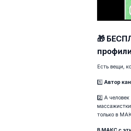
🎁 БЕСП
профили
Есть вещи, к
1️⃣
Автор кан
2️⃣ А челове
массажистки,
только в МАК
В МАКС с эт