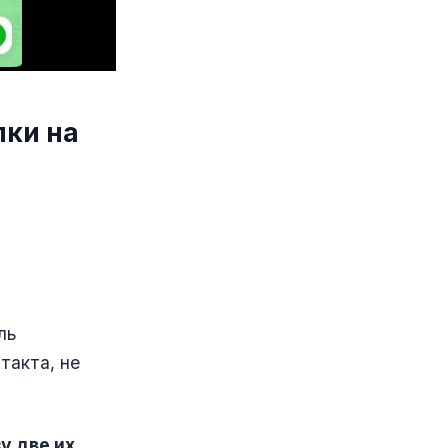
лки на
ль
такта, не
у две их