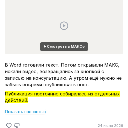
Смотреть в МАКСе
В Word готовили текст. Потом открывали МАКС,
искали видео, возвращались за кнопкой с
записью на консультацию. А утром ещё нужно не
забыть вовремя опубликовать пост.
Публикация постоянно собиралась из отдельных
действий.
В Миксимусе появился редактор постов.
Показать полностью
Вставляете текст, оформляете его, загружаете
фото, видео или аудио, добавляете форму и
24 июля 2026