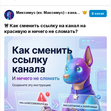
выбираете время выхода.
Всё до публикации делается в одном окне.
Миксимус (ex. Максимус) – канал на Максимум
В канал
✨ Текст можно быстро привести в порядок
Вставьте готовый текст и включите
бесплатную
🚨 Как сменить ссылку на канал на
ИИ-вёрстку
. Миксимус добавит заголовок,
красивую и ничего не сломать?
выделит важные фразы жирным шрифтом и
курсивом.
Хотите выделить строку цветом, добавить
цитату, сделать подзаголовок или убрать
оформление?
Это редактируется прямо в
тексте.
🎙 Для подкастов это вообще отдельная радость
Заранее записанное аудио в МАКС обычно
приходит обычным файлом. Его нужно скачать,
чтобы послушать.
В редакторе можно загрузить аудио в формате
голосового сообщения, добавить к нему текст и