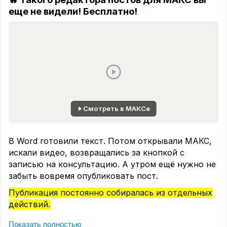
еще не видели! Бесплатно!
Смотреть в МАКСе
В Word готовили текст. Потом открывали МАКС,
искали видео, возвращались за кнопкой с
записью на консультацию. А утром ещё нужно не
забыть вовремя опубликовать пост.
Публикация постоянно собиралась из отдельных
действий.
В Миксимусе появился редактор постов.
Показать полностью