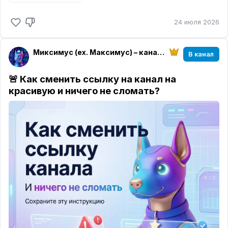
Вставляете текст, оформляете его, загружаете
фото, видео или аудио, добавляете форму и
24 июля 2026
выбираете время выхода.
Всё до публикации делается в одном окне.
Миксимус (ex. Максимус) – канал на Максимум
В канал
✨ Текст можно быстро привести в порядок
Вставьте готовый текст и включите
бесплатную
🚨 Как сменить ссылку на канал на
ИИ-вёрстку
. Миксимус добавит заголовок,
красивую и ничего не сломать?
выделит важные фразы жирным шрифтом и
курсивом.
Хотите выделить строку цветом, добавить
цитату, сделать подзаголовок или убрать
оформление?
Это редактируется прямо в
тексте.
🎙 Для подкастов это вообще отдельная радость
Заранее записанное аудио в МАКС обычно
приходит обычным файлом. Его нужно скачать,
чтобы послушать.