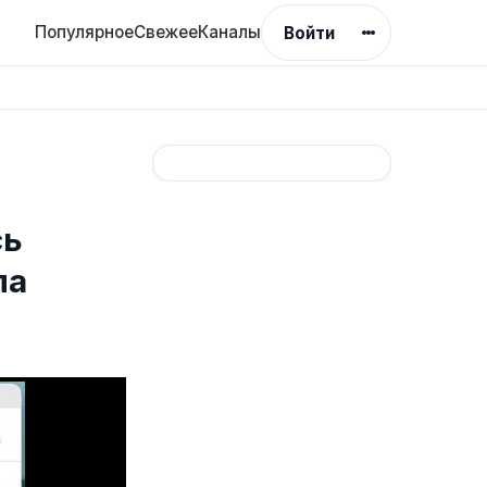
Популярное
Свежее
Каналы
Войти
сь
ла