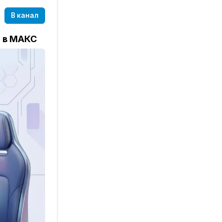
В канал
и в МАКС