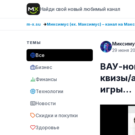
Найди свой новый любимый канал
m-x.su
Миксимус (ex. Максимус) – канал на Мак
ТЕМЫ
Миксимус
29 июня 2
Все
ВАУ-но
Бизнес
квизы/
Финансы
игры…
Технологии
Новости
Скидки и покупки
Здоровье