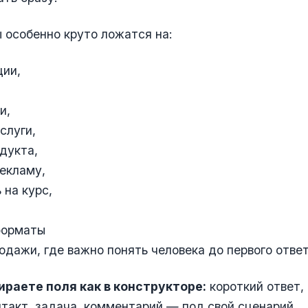
 особенно круто ложатся на:
ции,
и,
слуги,
дукта,
рекламу,
 на курс,
форматы
одажи, где важно понять человека до первого ответ
ираете поля как в конструкторе:
короткий ответ,
нтакт, задача, комментарий — под свой сценарий.