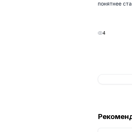
понятнее ста
4
Рекомен