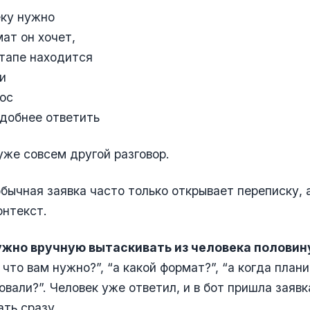
еку нужно
мат он хочет,
этапе находится
ки
рос
удобнее ответить
 уже совсем другой разговор.
бычная заявка часто только открывает переписку, 
онтекст.
ужно вручную вытаскивать из человека половин
что вам нужно?”, “а какой формат?”, “а когда плани
овали?”. Человек уже ответил, и в бот пришла заявк
ть сразу.