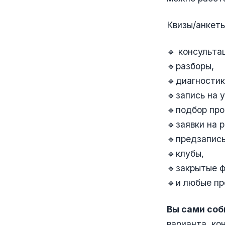
Квизы/анкеты
🔹 консульта
🔹разборы,
🔹диагностик
🔹запись на у
🔹подбор про
🔹заявки на 
🔹предзапись
🔹клубы,
🔹закрытые 
🔹и любые пр
Вы сами соб
варианта, ко