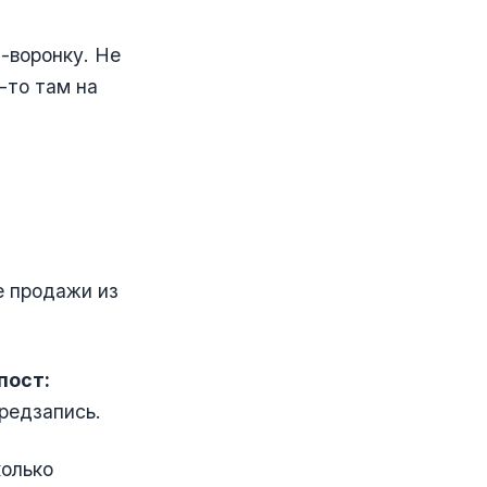
и-воронку. Не
е-то там на
е продажи из
пост:
предзапись.
колько