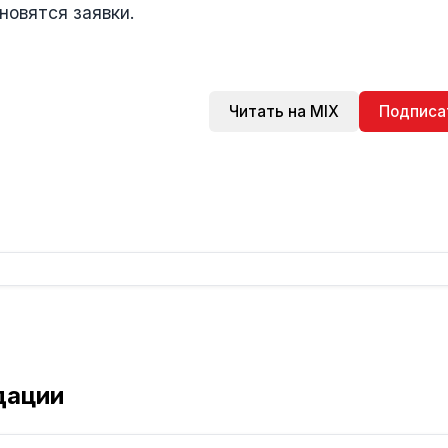
новятся заявки.
Читать на MIX
Подписа
дации