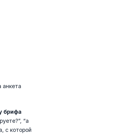
а анкета
у брифа
руете?”, “а
а, с которой