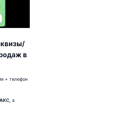
 квизы/
продаж в
мя + телефон
МАКС,
а