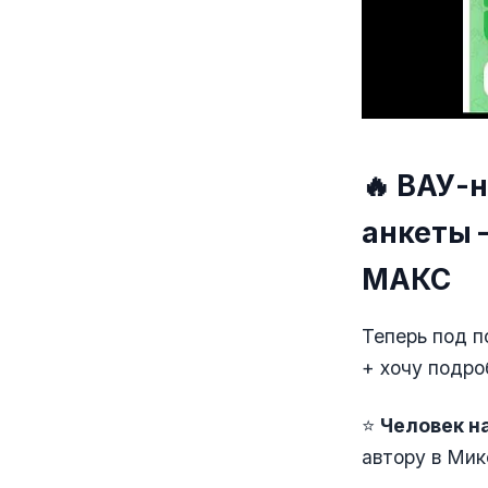
🔥 ВАУ-
анкеты 
МАКС
Теперь под п
+ хочу подро
⭐
Человек н
автору в Мик