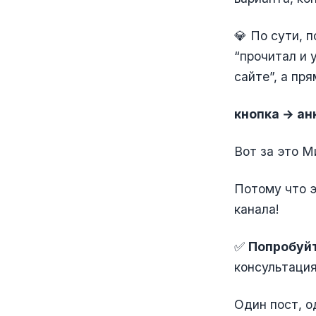
💎 По сути, 
“прочитал и 
сайте”, а пр
кнопка → ан
Вот за это М
Потому что э
канала!
✅
Попробуйт
консультация
Один пост, о