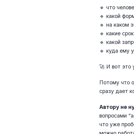
🔹 что челов
🔹 какой фор
🔹 на каком 
🔹 какие сро
🔹 какой зап
🔹 куда ему 
🚀 И вот это
Потому что о
сразу дает к
Автору не н
вопросами “а 
что уже проб
можно работа