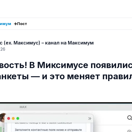
симум
Пост
 (ex. Максимус) – канал на Максимум
026
вость! В Миксимусе появили
анкеты — и это меняет прави